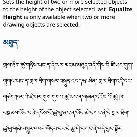
Sets the height of two or more selected objects
to the height of the object selected last.
Equalize
Height
is only available when two or more
drawing objects are selected.
མཐུད་
གྲལ་ཐིག་ཚུ་གཉིས་ཡང་ན་དེ་ལས་མངམ་མཐུད་འདི་གིས་བི་ཛི་ཡར་གུག་
གུགཔ་ཡང་ན་གྲལ་ཐིག་གསར་བསྐྲུན་འབདཝ་ཨིན་ གྲལ་ཐིག་འདི་དང་
གཅིག་ཁར་བི་ཛི་ཡར་གུག་གུགཔ་ཚུ་ཡང་ན་གཞན་དངོས་པོ་ཚུ།
ཁ་
བསྡམས་ཡོད་པའི་དངོས་པོ་ཚུ་ལུ་ནང་ན་ཡོད་མི་བཀང་ནི་དེ་གྲལ་ཐིག་
ཚུ་ལུ་གཞི་བསྒྱུར་འབད་ཡོདཔ་དང་དེ་ཚུ་གི་བཀང་ནི་འདི་བྱང་སྟོར་