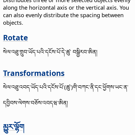
along the horizontal axis or the vertical axis. You
can also evenly distribute the spacing between
objects.
Rotate
སེལ་འཐུ་གྲུབ་ཡོད་པའི་དངོས་པོ་དེ་ཚུ་ བསྒྱིརབ་ཨིན།
Transformations
སེལ་འཐུ་འབད་ཡོད་པའི་དངོས་པོ་(ཚུ་)གི་བཀང་ནི་དང་ཕྱོགས་ཡང་ན་
དབྱིབས་ལེགས་བཅོས་འབདཝ་ཨིན།
མྱུར་ལྷོག