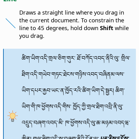
Draws a straight line where you drag in
the current document. To constrain the
line to 45 degrees, hold down
Shift
while
you drag.
ཚིག་ཡིག་འདི་གྲལ་ཅིག་གུར་ ཐོ་བཀོད་འབད་ནིའི་ལུ་ གྲིལ་
ཐིག་འདི་གཡེབ་གཏང་ཐེངས་གཉིས་འབད་བཞིནམ་ལས་
ཡིག་དཔར་རྐྱབ་ཡང་ན་ཁྱོད་རའི་ཚིག་ཡིག་དེ་སྦྱར། ཆིག་
ཡིག་གི་ཁ་ཕྱོགས་འདི་གིས་ ཁྱོད་ཀྱི་གྲལ་ཐིག་འབྲི་ནི་ལུ་
འདྲུད་བཞག་འབད་མི་ ཁ་ཕྱོགས་འདི་ལུ་ཆ་མཉམ་འབདཝ་
ཨིན། གྲལ་ཐིག་འདི་སྦ་བཞག་ནིའི་དོན་ལུ་
པར་རིས་དངོས་