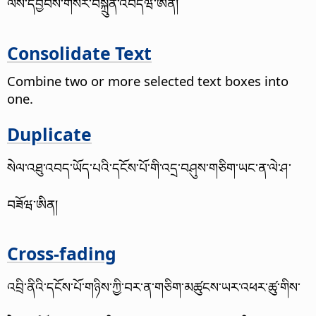
ལས་དབྱིབས་གསར་བསྐྲུན་འབདཝ་ཨིན།
Consolidate Text
Combine two or more selected text boxes into
one.
Duplicate
སེལ་འཐུ་འབད་ཡོད་པའི་དངོས་པོ་གི་འདྲ་བཤུས་གཅིག་ཡང་ན་ལེ་ཤ་
བཟོཝ་ཨིན།
Cross-fading
འབྲི་ནིའི་དངོས་པོ་གཉིས་ཀྱི་བར་ན་གཅིག་མཚུངས་ཡར་འཕར་ཚུ་གིས་