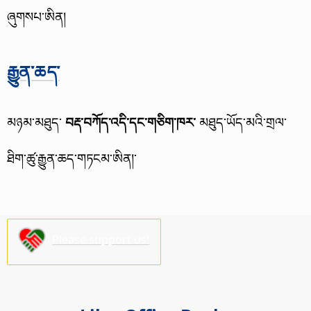
ཞུགསཔ་ཨིན།
རྒྱུན་ཆད་
མཉམ་མཐུད་
བརྡ་བཀོད་འདི་དང་གཅིག་ཁར་
མཐུད་ཡོད་མའི་གྲལ་
ཐིག་ཚུ་རྒྱུན་ཆད་གཏངམ་ཨིན།་
Please support us!