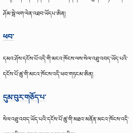
ཤོམ་སྦེ་ལག་ལེན་འཐབ་ཡོདཔ་ཨིན།
ཕབ་
དམའ་ཤོས་དངོས་པོ་འདི་གི་མངའ་ཁོངས་ལས་སེལ་འཐུ་འབད་ཡོད་པའི་
དངོས་པོ་ཚུ་གི་མངའ་ཁོངས་འདི་ཕབ་གཏངམ་ཨིན།
དུམ་བུར་གཅོད་པ་
སེལ་འཐུ་འབད་ཡོད་པའི་དངོས་པོ་ཚུ་གི་མཐའ་མནོན་མངའ་ཁོངས་འདི་