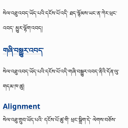
སེལ་འཐུ་འབད་ཡོད་པའི་དངོས་པོ་འདི་ ཐད་སྙོམས་ཡང་ན་ཀེར་ཕྲང་
འབད་ མྱུར་ལྷོག་འབད།
གཞི་བསྒྱུར་འབད་
སེལ་འཐུ་འབད་ཡོད་པའི་དངོས་པོ་འདི་གཞི་བསྒྱུར་འབད་ནིའི་དོན་ལུ་
གདམ་ཁ་ཚུ།
Alignment
སེལ་འཐུ་གྲུབ་ཡོད་པའི་ དངོས་པོ་ཚུ་གི་ ཕྲང་སྒྲིག་དེ་ ལེགས་བཅོས་