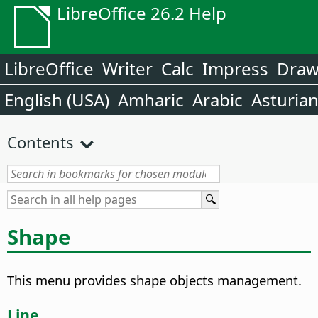
LibreOffice 26.2 Help
LibreOffice
Writer
Calc
Impress
Dra
English (USA)
Amharic
Arabic
Asturia
Contents
Shape
This menu provides shape objects management.
Line