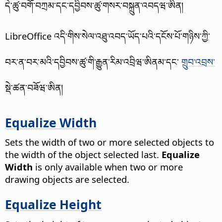
དེ་ཚུ་བགོ་བཀྲམ་དང་དབྱིབས་ཚུ་གསར་བསྐྲུན་འབདཝ་ཨིན།
LibreOffice འདི་གིས་སེལ་འཐུ་འབད་ཡོད་པའི་དངོས་པོ་གཉིས་ཀྱི་
བར་ན་བར་མའི་དབྱིབས་ཚུ་གི་རྒྱུན་རིམ་འབྲིཝ་ཨིནམ་དང་
གྲུབ་འབྲས་
སྡེ་ཚན་བཟོཝ་ཨིན།
Equalize Width
Sets the width of two or more selected objects to
the width of the object selected last.
Equalize
Width
is only available when two or more
drawing objects are selected.
Equalize Height