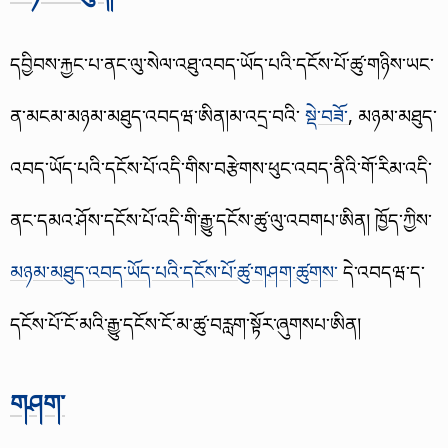
དབྱིབས་རྐྱང་པ་ནང་ལུ་སེལ་འཐུ་འབད་ཡོད་པའི་དངོས་པོ་ཚུ་གཉིས་ཡང་
ན་མངམ་མཉམ་མཐུད་འབདཝ་ཨིན།
མ་འདྲ་བའི་
སྡེ་བཟོ་
, མཉམ་མཐུད་
འབད་ཡོད་པའི་དངོས་པོ་འདི་གིས་བརྩེགས་ཕུང་འབད་ནིའི་གོ་རིམ་འདི་
ནང་དམའ་ཤོས་དངོས་པོ་འདི་གི་རྒྱུ་དངོས་ཚུ་ལུ་འབགཔ་ཨིན། ཁྱོད་ཀྱིས་
མཉམ་མཐུད་འབད་ཡོད་པའི་དངོས་པོ་ཚུ་གཤག་ཚུགས་
དེ་འབདཝ་ད་
དངོས་པོ་ངོ་མའི་རྒྱུ་དངོས་ངོ་མ་ཚུ་བརླག་སྟོར་ཞུགསཔ་ཨིན།
གཤག་