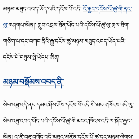
མཉམ་མཐུད་འབད་ཡོད་པའི་དངོས་པོ་འདི་
ངོ་རྐྱང་དངོས་པོ་ཚུ་གི་ནང་
ལུ་
གཤགཔ་ཨིན།་
གྲུབ་འབྲས་ཐོན་ཡོད་པའི་དངོས་པོ་ཚུ་ལུ་གྲལ་ཐིག་
གཅིག་པ་དང་བཀང་ནིའི་རྒྱུ་དངོས་ཚུ་མཉམ་མཐུད་འབད་ཡོད་པའི་
དངོས་པོ་བཟུམ་སྦེ་ཡོདཔ་ཨིན།
མཉམ་བསྡོམས་འབད་ནི་
སེལ་འཐུ་འདི་ནང་དམའ་ཤོས་ཤོས་དངོས་པོ་འདི་གི་མངའ་ཁོངས་འདི་ལུ་
སེལ་འཐུ་འབད་ཡོད་པའི་དངོས་པོ་ཚུ་གི་མངའ་ཁོངས་འདི་ཁ་སྐོང་རྐྱབ་
ཨིན། འ་ནི་བརྡ་བཀོད་འདི་མཐའ་མནོན་དངོས་པོ་ཚུ་དང་མཉམ་ལེགས་