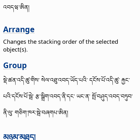
འབདཝ་ཨིན།
Arrange
Changes the stacking order of the selected
object(s).
Group
སྡེ་ཚན་འདི་ཚུ་གིས་ སེལ་འཐུ་འབད་ཡོད་པའི་ དངོས་པོ་འདི་ཚུ་ རྐྱང་
པའི་དངོས་པོ་སྦེ་ རྩ་སྒྲིག་འབད་ནི་དང་ ཡང་ན་ སྤོ་བཤུད་འབད་བཏུབ་
ནི་ལུ་ གཅིག་ཁར་སྦེ་བཞགཔ་ཨིན།
མཉམ་མཐུད།