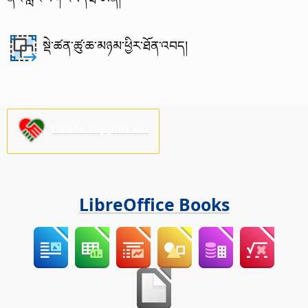
སྡེ་ཚན་ཚུ་ཆ་མཉམ་ཕྱིར་ཐོན་འབད།
Please support us!
LibreOffice Books