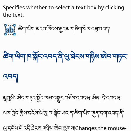
Specifies whether to select a text box by clicking
the text.
ཚིག་ཡིག་མངའ་ཁོངས་རྐྱངམ་གཅིག་སེལ་འཐུ་འབད།
ཚིག་ཡིག་ཁ་སྐོང་འབད་ནི་ལུ་ཐེངས་གཉིས་ཨེབ་གཏང་
འབད།
མཱའུསི་-ཨེབ་གཏང་སྤྱོད་ལམ་བསྒྱུར་བཅོས་འབདཝ་ཨིན་ དེ་འབདཝ་
ལས་ཁྱོད་ཀྱིས་དངོས་པོ་ལུ་ཁ་སྐོང་ཡང་ན་ཚིག་ཡིག་ཞུན་དག་འབད་ནི་
ལུ་དངོས་པོ་འདི་ཐེངས་གཉིས་ཨེབ་ཚུགས།Changes the mouse-