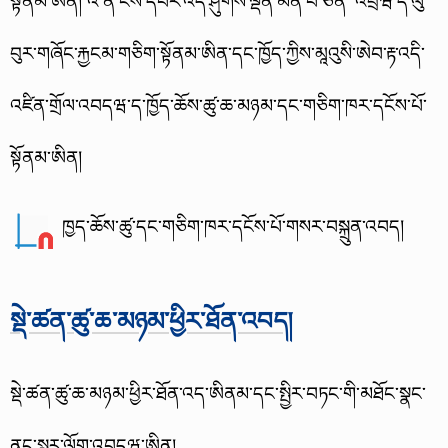
སྟོནམ་ཨིན།
འ་ནི་ངོས་དཔར་འདི་ཤུགས་ལྡན་མེན་པ་ཅིན་ འབྲིཝ་ད་ལུ་
བུར་གཞོང་རྐྱངམ་གཅིག་སྟོནམ་ཨིན་དང་ཁྱོད་ཀྱིས་མཱའུསི་ཨེབ་རྟ་འདི་
འཛིན་གྲོལ་འབདཝ་ད་ཁྱོད་ཆོས་ཚུ་ཆ་མཉམ་དང་གཅིག་ཁར་དངོས་པོ་
སྟོནམ་ཨིན།
ཁྱད་ཆོས་ཚུ་དང་གཅིག་ཁར་དངོས་པོ་གསར་བསྐྲུན་འབད།
སྡེ་ཚན་ཚུ་ཆ་མཉམ་ཕྱིར་ཐོན་འབད།
སྡེ་ཚན་ཚུ་ཆ་མཉམ་ཕྱིར་ཐོན་འད་ཨིནམ་དང་སྤྱིར་བཏང་གི་མཐོང་སྣང་
ནང་སླར་ལོག་འབདཝ་ཨིན།