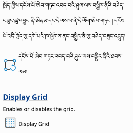
ཁྱོད་ཀྱིས་དངོས་པོ་ཨེབ་གཏང་འབད་བའི་ཤུལ་ལས་བསྒྱིར་ནིའི་བཤེད་
བཟུང་ཚུ་འབྱུང་ནི་ཨིནམ་དང་དེ་ལས་འ་ནི་དེ་ལོག་ཨེབ་གཏང་།
དངོས་
པོ་འདི་ཁྱོད་ལུ་དགོ་པའི་ཁ་ཕྱོགས་ནང་བསྒྱིར་ནི་ལུ་བཤེད་བཟུང་འདྲུད།
དངོས་པོ་ཨེབ་གཏང་འབད་བའི་ཤུལ་ལས་བསྒྱིར་ནིའི་ཐབས་
ལམ།
Display Grid
Enables or disables the grid.
Display Grid