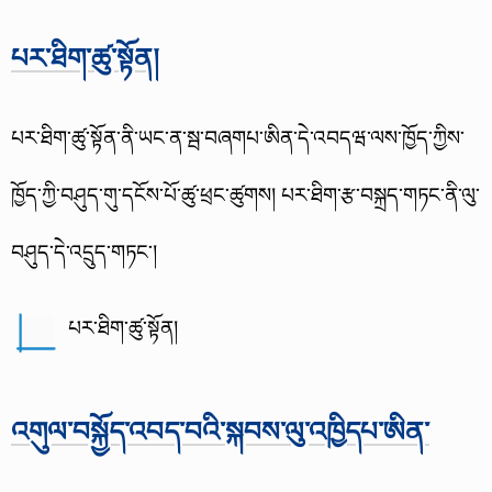
པར་ཐིག་ཚུ་སྟོན།
པར་ཐིག་ཚུ་སྟོན་ནི་ཡང་ན་སྦ་བཞགཔ་ཨིན་དེ་འབདཝ་ལས་ཁྱོད་ཀྱིས་
ཁྱོད་ཀྱི་བཤུད་གུ་དངོས་པོ་ཚུ་ཕྲང་ཚུགས། པར་ཐིག་རྩ་བསྐྲད་གཏང་ནི་ལུ་
བཤུད་དེ་འདྲུད་གཏང་།
པར་ཐིག་ཚུ་སྟོན།
འགུལ་བསྐྱོད་འབད་བའི་སྐབས་ལུ་འཁྱིདཔ་ཨིན་