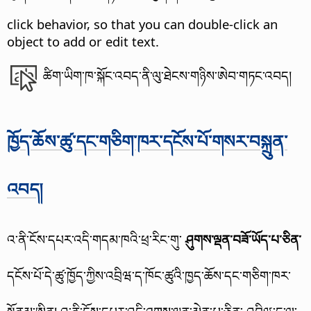
click behavior, so that you can double-click an
object to add or edit text.
ཚིག་ཡིག་ཁ་སྐོང་འབད་ནི་ལུ་ཐེངས་གཉིས་ཨེབ་གཏང་འབད།
ཁྱོད་ཆོས་ཚུ་དང་གཅིག་ཁར་དངོས་པོ་གསར་བསྐྲུན་
འབད།
འ་ནི་ངོས་དཔར་འདི་གདམ་ཁའི་ཕྲ་རིང་གུ་
ཤུགས་ལྡན་བཟོ་ཡོད་པ་ཅིན་
དངོས་པོ་དེ་ཚུ་ཁྱོད་ཀྱིས་འབྲིཝ་ད་ཁོང་ཚུའི་ཁྱད་ཆོས་དང་གཅིག་ཁར་