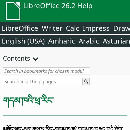
LibreOffice 26.2 Help
LibreOffice
Writer
Calc
Impress
Dra
English (USA)
Amharic
Arabic
Asturia
Contents
གདམ་ཁའི་ཕྲ་རིང་
མཐོང་སྣང་-ལག་ཆས་ཕྲ་རིང་-གདམ་ཁ་ཚུ་
གདམ་ཁ་བརྐྱབ་བའི་ཐོག་