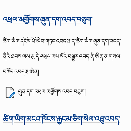
འཕྲལ་མགྱོགས་ཞུན་དག་འབད་བཅུག་
ཚིག་ཡིག་དངོས་པོ་ཨེབ་གཏང་འབདཝ་ད་ཚིག་ཡིག་ཞུན་དག་འབད་
ནིའི་ཐབས་ལམ་ལུ་དེ་འཕྲལ་ལས་སོར་བསྒྱུར་འབད་ནི་ཨིན་ན་གསལ་
བཀོད་འབདཝ་ཨིན།
ཞུན་དག་འཕྲལ་མགྱོགས་འབད་བཅུག།
ཚིག་ཡིག་མངའ་ཁོངས་རྐྱངམ་ཅིག་སེལ་འཐུ་འབད་