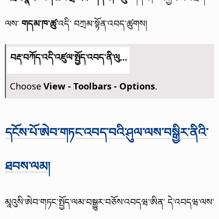
ལས་
གདམ་ཁ་ཚུ་
འདི་ བཀྲམ་སྟོན་འབད་ཚུགས།
བརྡ་བཀོད་འདི་འཛུལ་སྤྱོད་འབད་ནི་ལུ...
Choose
View - Toolbars - Options
.
དངོས་པོ་ཨེབ་གཏང་འབད་བའི་ཤུལ་ལས་བསྒྱིར་ནིའི་
ཐབས་ལམ།
མཱའུསི་ཨེབ་གཏང་སྤྱོད་ལམ་བསྒྱུར་བཅོས་འབདཝ་ཨིན་ དེ་འབདཝ་ལས་