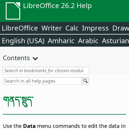
LibreOffice 26.2 Help
LibreOffice
Writer
Calc
Impress
Dra
English (USA)
Amharic
Arabic
Asturia
Contents
གནད་སྡུད་
Use the
Data
menu commands to edit the data in