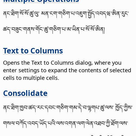
ནང་ཐིག་སོ་སོ་ཚུ་ལུ་ མན་ངག་གཅིག་པ་འཇུག་སྤྱོད་འབདཝ་ཨིན་རུང་
ཚད་བཟུང་གནས་གོང་ཚུ་གཅིག་པ་མ་ཡིན་པ་སོ་སོ་ཨིན།
Text to Columns
Opens the Text to Columns dialog, where you
enter settings to expand the contents of selected
cells to multiple cells.
Consolidate
ནང་ཐིག་ཁྱབ་ཚད་རང་དབང་གཅིག་གམ་དེ་བ་ལྷགཔ་ཚུ་ལས་ ཁྱོད་ཀྱིས་
གསལ་བཀོད་འབད་ཡོད་པའི་ལས་འགན་ལག་ལེན་འཐབ་ཀྱི་ཐོག་ལས་