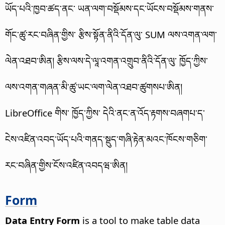
ཡོད་པའི་ཁྱབ་ཚད་ནང་ ཡན་ལག་བསྡོམས་དང་ཡོངས་བསྡོམས་གནས་
གོང་ཚུ་རང་བཞིན་གྱིས་ རྩིས་སྟོན་ནིའི་དོན་ལུ་ SUM ལས་འགན་ལག་
ལེན་འཐབ་ཨིན། རྩིས་ལས་དེ་ལཱ་འགན་འགྲུབ་ནིའི་དོན་ལུ་ ཁྱོད་ཀྱིས་
ལས་འགན་གཞན་མི་ཚུ་ཡང་ལག་ལེན་འཐབ་ཚུགསཔ་ཨིན།
LibreOffice གིས་ ཁྱོད་ཀྱིས་ དེའི་ནང་ན་འོད་རྟགས་བཞགཔ་ད་
ངེས་འཛིན་འབད་ཡོད་པའི་གནད་སྡུད་གཞི་རྟེན་མའང་ཁོངས་གཅིག་
རང་བཞིན་གྱིས་ངོས་འཛིན་འབདཝ་ཨིན།
Form
Data Entry Form
is a tool to make table data