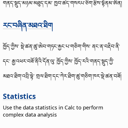
གནད་སྡུད་མཉམ་མཐུད་དམ་ ཁྱབ་ཚད་གསརཔ་ཅིག་རྩིས་སྟོནམ་ཨིན།
རང་བཞིན་མཐའ་ཐིག
ཁྱོད་ཀྱིས་ སྡེ་ཚན་ཚུ་ཨེབ་གཏང་རྐྱང་པ་གཅིག་གིས་ ནང་ན་བརྡིབ་ནི་
དང་ རྒྱ་འཕར་བཟོ་ནིའི་དོན་ལུ་ ཁྱོད་ཀྱིས་ ཁྱོད་རའི་གནད་སྡུད་ཀྱི་
མཐའ་ཐིག་འབྲི་སྟེ་ གྲལ་ཐིག་དང་ཀེར་ཐིག་ཚུ་གཅིག་ཁར་སྡེ་ཚན་བཟོ།
Statistics
Use the data statistics in Calc to perform
complex data analysis