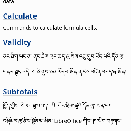
data.
Calculate
Commands to calculate formula cells.
Validity
ནང་ཐིག་ཡང་ན་ ནང་ཐིག་ཁྱབ་ཚད་ལུ་སེལ་འཐུ་གྲུབ་ཡོད་པའི་དོན་ལུ་
གནད་སྡུད་འདི་ ག་ཅི་ནུས་ཅན་ཡོདཔ་ཨིན་ན་ངེས་འཛིན་འབདཝ་ཨིན།
Subtotals
ཁྱོད་ཀྱིས་ སེལ་འཐུ་འབད་བའི་ ཀེར་ཐིག་ཚུའི་དོན་ལུ་ ཡན་ལག་
བསྡོམས་ཚུ་རྩིས་སྟོནམ་ཨིན།
LibreOffice གིས་ ཁ་ཡིག་བཏགས་