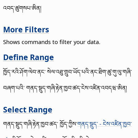
འབད་ཚུགསཔ་ཨིན།
More Filters
Shows commands to filter your data.
Define Range
ཁྱོད་རའི་ཤོག་ལེབ་ནང་ སེལ་འཐུ་གྲུབ་ཡོད་པའི་ནང་ཐིག་ཚུ་གུ་ལུ་གཞི་
བཞག་པའི་ གནད་སྡུད་གཞི་རྟེན་ཁྱབ་ཚད་ངེས་འཛིན་འབདཝ་ཨིན།
Select Range
གནད་སྡུད་གཞི་རྟེན་ཁྱབ་ཚད་ ཁྱོད་ཀྱིས་
གནད་སྡུད་ - ངེས་འཛིན་ཁྱབ་