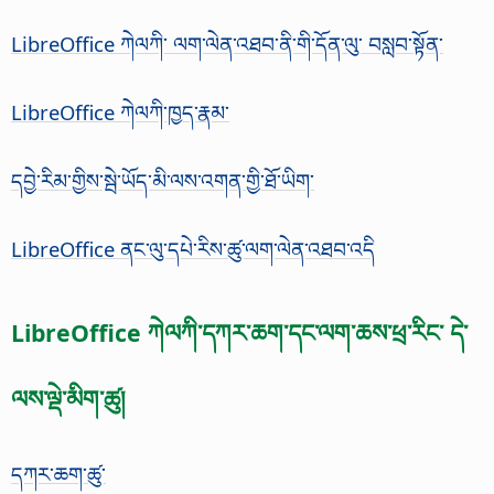
LibreOffice ཀེལཀི་ ལག་ལེན་འཐབ་ནི་གི་དོན་ལུ་ བསླབ་སྟོན་
LibreOffice ཀེལཀི་ཁྱད་རྣམ་
དབྱེ་རིམ་གྱིས་སྦེ་ཡོད་མི་ལས་འགན་གྱི་ཐོ་ཡིག་
LibreOffice ནང་ལུ་དཔེ་རིས་ཚུ་ལག་ལེན་འཐབ་འདི
LibreOffice ཀེལཀི་དཀར་ཆག་དང་ལག་ཆས་ཕྲ་རིང་ དེ་
ལས་ལྡེ་མིག་ཚུ།
དཀར་ཆག་ཚུ་