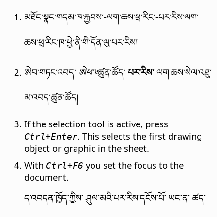
མཐོང་སྣང་གདམ་ཁ་རྐྱབས་-ལག་ཆས་ཕྲ་རིང་-པར་རིས་ལག་
ཆས་ཕྲ་རིང་ཁ་ཕྱེ་ནི་གི་དོན་ལུ་པར་རིས།
ཨེབ་གཏང་འབད་
ཚུན་ཚོད་
པར་རིས་
ལག་ཆས་སེལ་འཐུ་
ཨེཕ་༦
མ་འབད་ཚུན་ཚོད།
If the selection tool is active, press
. This selects the first drawing
Ctrl
+Enter
object or graphic in the sheet.
With
you set the focus to the
Ctrl
+F6
document.
ད་འབདན་ཁྱོད་ཀྱིས་ ཤུལ་མའི་པར་རིས་དངོས་པོ་ ཡང་ན་ ཚད་