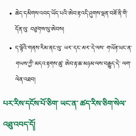
ཆེད་དམིགས་འབད་ཡོད་པའི་ཨེབ་རྟ་འདི་ཤུགས་ལྡན་བཟོ་ནི་གི་
དོན་ལུ་
ལུ་ཨེབས།
བཙུགས་
ད་ལྟོའི་གནས་རིམ་ནང་ལུ་
དང་
དེ་ལས་
ཡང་ན་
ཡར་
མར་
གཡོན་
མདའ་རྟགས་ཚུ་ ཨེབ་རྟ་ཆ་མཉམ་ལས་བརྒྱུད་དེ་ ལག་
གཡས་ཀྱི་
ལེན་འཐབ།
པར་རིས་དངོས་པོ་ཅིག་ ཡང་ན་ ཚད་རིས་ཅིག་སེལ་
འཐུ་འབད་དོ།