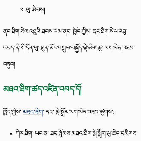
ལུ་ཨེབས།
༢
ནང་ཐིག་སེལ་འཐུའི་ཐབས་ལམ་ནང་ ཁྱོད་ཀྱིས་ ནང་ཐིག་སེལ་འཐུ་
འབད་ནི་གི་དོན་ལུ་ ཐུན་མོང་འགྲུལ་བསྐྱོད་ལྡེ་མིག་ཚུ་ ལག་ལེན་འཐབ་
བཏུབ།
མཐའ་ཐིག་ཚད་འཛིན་འབད་དོ།
ཁྱོད་ཀྱིས་
མཐའ་ཐིག་
ནང་ ལྡེ་སྒྲོམ་ལག་ལེན་འཐབ་ཚུགས་:
ཀེར་ཐིག་ ཡང་ན་ ཐད་སྙོམས་མཐའ་ཐིག་སྒོ་སྒྲིག་ལུ་ཆེད་དམིགས་