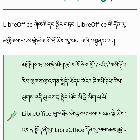
LibreOffice
ཀེལཀི་དང་སྤྱིར་བཏང་
LibreOffice
གི་དོན་ལུ་
མགྱོགས་ཐབས་ལྡེ་མིག་གི་ཐོ་ཡིག་ལུ་ཡང་ གཞི་བསྟུན་འབད།
མགྱོགས་ཐབས་ལྡེ་མིག་ཚུ་ལ་ལོ་ཅིག་ཁྱོད་རའི་ཌེཀསི་ཊོཔ་
རིམ་ལུགས་ལུ་འགན་སྤྲོད་ཡོདཔ་འོང་། ཌེཀསི་ཊོཔ་རིམ་
ལུགས་འདི་ལུ་འགན་སྤྲོད་ཡོད་མི་ལྡེ་མིག་ལ་ལོ་
LibreOffice ལུ་འཐོབ་མི་ཚུགས་པས། གཞན་ལྡེ་མིག་
འགན་སྤྲོད་ནི་ལུ་ LibreOffice དོན་ལུ་
ལག་ཆས་ཚུ་ -