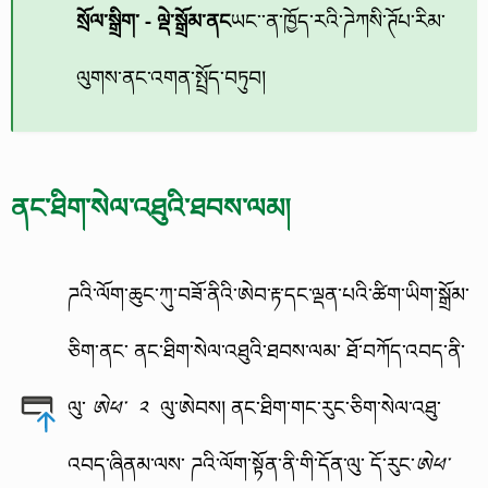
སྲོལ་སྒྲིག་ - ལྡེ་སྒྲོམ་ནང
ཡང་་ན་ཁྱོད་རའི་ཌེཀསི་ཊོཔ་རིམ་
ལུགས་ནང་འགན་སྤྲོད་བཏུབ།
ནང་ཐིག་སེལ་འཐུའི་ཐབས་ལམ།
ཌའི་ལོག་ཆུང་ཀུ་བཟོ་ནིའི་ཨེབ་རྟ་དང་ལྡན་པའི་ཚིག་ཡིག་སྒྲོམ་
ཅིག་ནང་ ནང་ཐིག་སེལ་འཐུའི་ཐབས་ལམ་ ཐོ་བཀོད་འབད་ནི་
ལུ་
ལུ་ཨེབས། ནང་ཐིག་གང་རུང་ཅིག་སེལ་འཐུ་
ཨེཕ་ ༢
འབད་ཞིནམ་ལས་ ཌའི་ལོག་སྟོན་ནི་གི་དོན་ལུ་ དོ་རུང་
ཨེཕ་