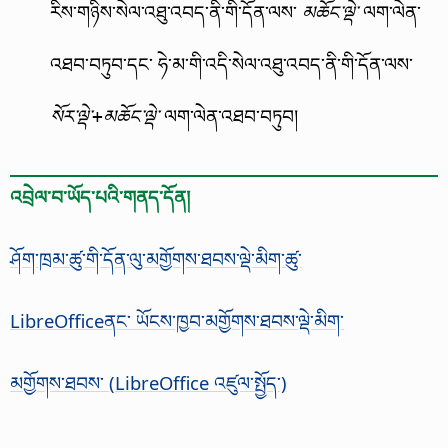
རིས་གཉིས་སེལ་འཐུ་འབད་ནི་གི་དོན་ལས་
ལག་ལེན་
མཆོང་ལྡེ་
འཐབ་བཏུབ་དང་ ཧེ་མ་གི་འདི་སེལ་འཐུ་འབད་ནི་གི་དོན་ལས་
ལག་ལེན་འཐབ་བཏུབ།
སོར་ལྡེ་+མཆོང་ལྡེ་
འབྲེལ་བ་ཡོད་པའི་གནད་དོན།
ཤོག་ཁྲམ་ཚུ་གི་དོན་ལུ་མགྱོགས་ཐབས་ལྡེ་མིག་ཚུ་
LibreOfficeནང་ ཡོངས་ཁྱབ་མགྱོགས་ཐབས་ལྡེ་མིག་
མགྱོགས་ཐབས་ (
LibreOffice
འཛུལ་སྤྱོད་)