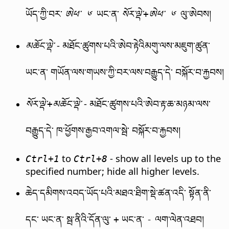
ཡོད་ཀྱི་བར་
ཡང་ན་
ལུ་ཨེབས།
ཨེཕ་ ༦
སོར་ལྡེ་+ཨེཕ་ ༦
- མཐོང་ཚུགས་པའི་ཨེབ་རྟེའིམགུ་ལས་མཇུག་ཚུན་
མཆོང་ལྡེ་
ཡང་ན་ གཡོན་ལས་གཡས་ཀྱི་བར་ལས་བརྒྱུད་དེ་ བསྐོར་བ་རྐྱབས།
- མཐོང་ཚུགས་པའི་ཨེབ་རྟ་ཆ་མཉམ་ལས་
སོར་ལྡེ་+མཆོང་ལྡེ་
བརྒྱུད་དེ་ ཁ་ཕྱོགས་རྒྱབ་འགལ་སྦེ་ བསྐོར་བ་རྐྱབས།
to
- show all levels up to the
Ctrl+1
Ctrl+8
specified number; hide all higher levels.
ཆེད་དམིགས་འབད་ཡོད་པའི་མཐའ་ཐིག་སྡེ་ཚན་འདི་ སྟོན་ནི་
དང་ ཡང་ན་ སྦ་ནིའི་དོན་ལུ་
ཡང་ན་
ལག་ལེན་འཐབ།
+
-