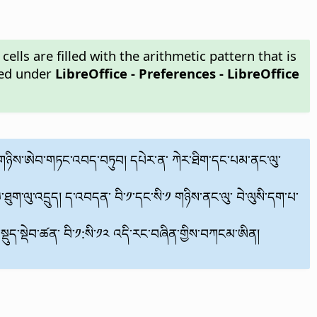
ells are filled with the arithmetic pattern that is
ned under
LibreOffice - Preferences
- LibreOffice
ུ་ཚར་གཉིས་ཨེབ་གཏང་འབད་བཏུབ། དཔེར་ན་ ཀེར་ཐིག་དང་པམ་ནང་ལུ་
ཐུག་ལུ་འདྲུད། ད་འབདན་ བི་༡་དང་སི་༡ གཉིས་ནང་ལུ་ བེ་ལུསི་དག་པ་
ད་སྡེབ་ཚན་ བི་༡:སི་༡༢ འདི་རང་བཞིན་གྱིས་བཀངམ་ཨིན།