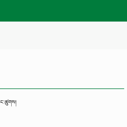
ཀང་ཚུགས།