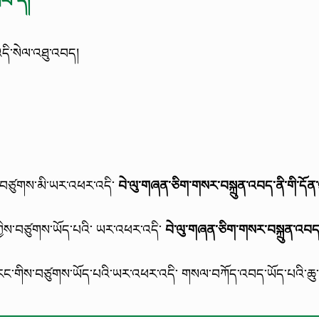
བ་དོ།
འདི་སེལ་འཐུ་འབད།
ིས་བཙུགས་མི་ཡར་འཕར་འདི་
བེ་ལུ་གཞན་ཅིག་གསར་བསྐྲུན་འབད་ནི་གི་དོན
་ཀྱིས་བཙུགས་ཡོད་པའི་ ཡར་འཕར་འདི་
བེ་ལུ་གཞན་ཅིག་གསར་བསྐྲུན་འབད་ན
ོད་རང་གིས་བཙུགས་ཡོད་པའི་ཡར་འཕར་འདི་ གསལ་བཀོད་འབད་ཡོད་པའི་ཆུ་