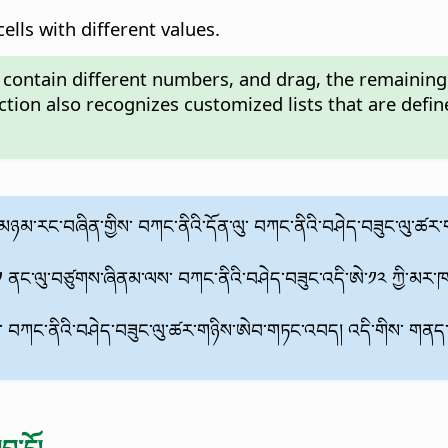
cells with different values.
 contain different numbers, and drag, the remaining c
ction also recognizes customized lists that are defi
མ་ཚུ་ཆ་མཉམ་རང་བཞིན་གྱིས་ བཀང་ནིའི་དོན་ལུ་ བཀང་ནིའི་བཤེད་བཟུང་ལ
ེ་༡ ནང་ལུ་བཙུགས་ཞིནམ་ལས་ བཀང་ནིའི་བཤེད་བཟུང་འདི་ཨེ་༡༢ ཀྱི་མར་ཁ་
བཀང་ནིའི་བཤེད་བཟུང་ལུ་ཚར་གཉིས་ཨེབ་གཏང་འབད། འདི་གིས་ གནད་སྡུ