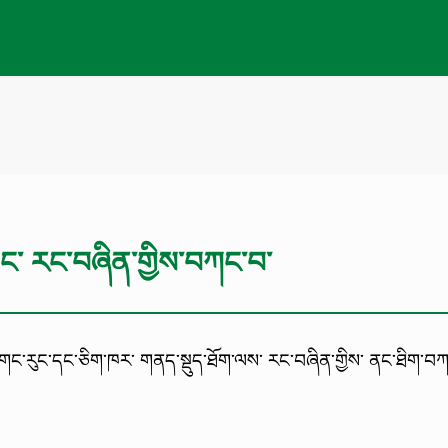
་ནང་ རང་བཞིན་གྱིས་བཀང་བ་
ོད་གང་རུང་དང་ཅིག་ཁར་ གནད་སྡུད་ཐོག་ལས་ རང་བཞིན་གྱིས་ ནང་ཐིག་བ