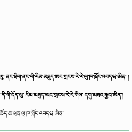
་ལུ་ ནང་ཐིག་ནང་གི་རིམ་མཐུད་ཨང་གྲངས་རེ་རེ་ལུ་ཁ་སྐོང་འབདཝ་ཨིན་
།
ི་གི་དོན་ལུ་ རིམ་མཐུད་ཨང་གྲངས་རེ་རེ་གིས་ དགུ་མཐའ་རྐྱབ་ཨིན་
།
ཚོད་ཆ་ཕྲན་ལུ་ཁ་སྐོང་འབདཝ་ཨིན།