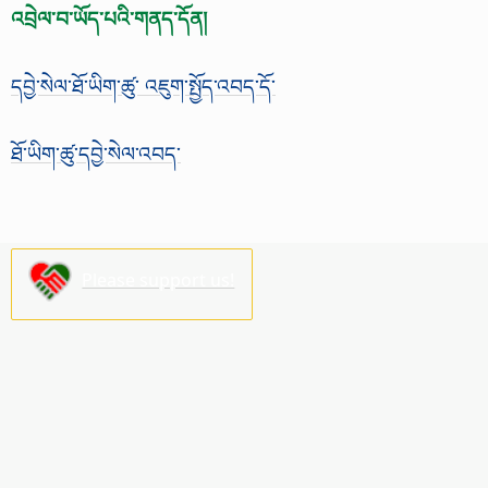
འབྲེལ་བ་ཡོད་པའི་གནད་དོན།
དབྱེ་སེལ་ཐོ་ཡིག་ཚུ་ འཇུག་སྤྱོད་འབད་དོ་
ཐོ་ཡིག་ཚུ་དབྱེ་སེལ་འབད་
Please support us!