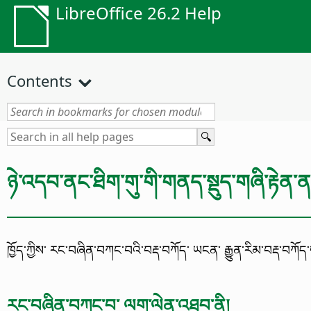
LibreOffice 26.2 Help
Contents
ཉེ་འདབ་ནང་ཐིག་གུ་གི་གནད་སྡུད་གཞི་རྟེན
ཁྱོད་ཀྱིས་ རང་བཞིན་བཀང་བའི་བརྡ་བཀོད་ ཡངན་ རྒྱུན་རིམ་བརྡ་བཀ
རང་བཞིན་བཀང་བ་ ལག་ལེན་འཐབ་ནི།