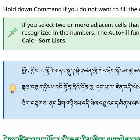
Hold down
Command
if you do not want to fill the 
If you select two or more adjacent cells that
recognized in the numbers. The AutoFill fun
Calc - Sort Lists
.
ཁྱོད་ཀྱིས་ ད་ལྟོའི་གནད་སྡུད་སྡེབ་ཚན་གྱི་ཀེར་ཐིག་སྟོང
ཟླཝ་བཅུ་གཉིསཔ་འདི་སྟོན་ནིའི་དོན་ལུ་ དང་པ་ར་ ཇེན་འདི་ཨ
ཅིག་བཙུགས། ནང་ཐིག་གཉིསཔ་འདི་སེལ་འཐུ་འབད་ཞིནམ་ལས་ 