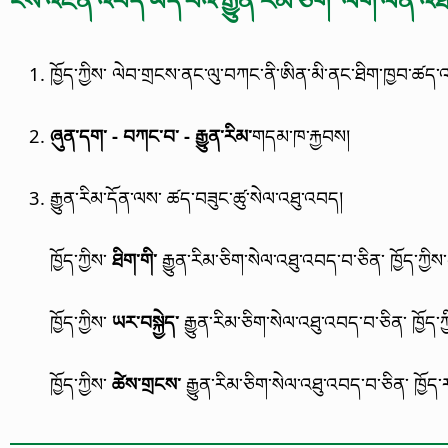
ངེས་འཛིན་འབད་ཡོད་པའི་རྒྱུན་རིམ་ཅིག་ ལག་ལེན་འཐ
ཁྱོད་ཀྱིས་ ལེབ་གྲངས་ནང་ལུ་བཀང་ནི་ཨིན་མི་ནང་ཐིག་ཁྱབ་ཚད་
ཞུན་དག་ - བཀང་བ་ - རྒྱུན་རིམ་
གདམ་ཁ་རྐྱབས།
རྒྱུན་རིམ་དོན་ལས་ ཚད་བཟུང་ཚུ་སེལ་འཐུ་འབད།
ཁྱོད་ཀྱིས་
ཐིག་གི་
རྒྱུན་རིམ་ཅིག་སེལ་འཐུ་འབད་བ་ཅིན་ ཁྱོད་ཀྱ
ཁྱོད་ཀྱིས་
ཡར་བསྐྱེད་
རྒྱུན་རིམ་ཅིག་སེལ་འཐུ་འབད་བ་ཅིན་ ཁྱོད
ཁྱོད་ཀྱིས་
ཚེས་གྲངས་
རྒྱུན་རིམ་ཅིག་སེལ་འཐུ་འབད་བ་ཅིན་ ཁྱ