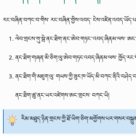
རང་བཞིན་བཀང་བ་གིས་ རང་བཞིན་གྱིས་འབད་ ངེས་འཛིན་འབད་ཡོད་པའི་
ལེབ་གྲངས་གུ་སྦེ་ནང་ཐིག་ནང་ཨེབ་གཏང་་འབད་ཞིནམ་ལས་ ཨང་
ནང་ཐིག་གཞན་མི་ཅིག་ལུ་ཨེབ་གཏང་འབད་ཞིནམ་ལས་ ཁྱོད་རང
ནང་ཐིག་གི་མཇུག་ལུ་ གཡས་ཀྱི་ཟུར་ཁ་ཡོད་མི་བཀང་ནིའི་བཤེད་བ
ནང་ཐིག་ཚུ་ནང་ཡར་འཛེགས་ཨང་གྲངས་ བཀང་ཡི།
རིམ་མཐུད་ཉིན་གྲངས་ཀྱི་ཐོ་ཡིག་ཅིག་མགྱོགས་པར་གསར་བསྐྲ