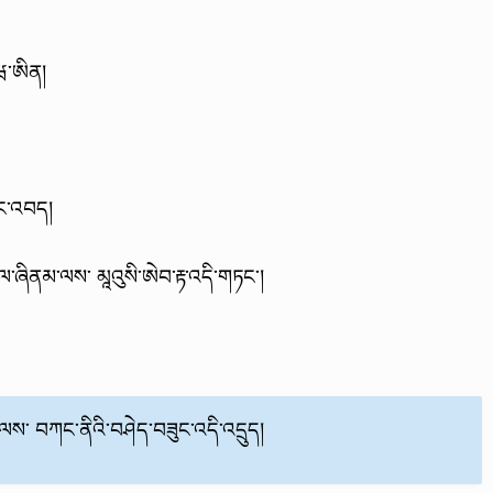
ཝ་ཨིན།
ཏང་འབད།
ལ་ཞིནམ་ལས་ མཱའུསི་ཨེབ་རྟ་འདི་གཏང་།
ལས་ བཀང་ནིའི་བཤེད་བཟུང་འདི་འདྲུད།