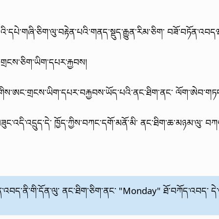
དཔེ་གཞི་ཅིག་ལུ་བརྟེན་པའི་གནད་སྡུད་རྒྱུན་རིམ་ཅིག་ བཟོ་བཏོན་འབད
གྲངས་ཅིག་ཡིག་དཔར་རྐྱབས།
་གིས་ཨང་གྲངས་ཡིག་དཔར་བརྐྱབས་ཡོད་པའི་ནང་ཐིག་ནང་ ལོག་ཨེབ་ག
ཟུང་འདི་འདྲུད་དེ་ ཁྱོད་ཀྱིས་བཀང་དགོ་མནོ་མི་ ནང་ཐིག་ཆ་མཉམ་ལུ་ བཀ
ུན་འབད་ནི་གི་དོན་ལུ་ ནང་ཐིག་ཅིག་ནང་ "Monday" ཐོ་བཀོད་འབད་ དེ་