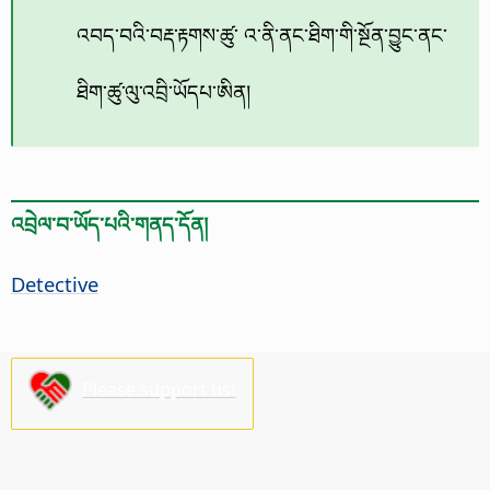
འབད་བའི་བརྡ་རྟགས་ཚུ་ འ་ནི་ནང་ཐིག་གི་སྔོན་བྱུང་ནང་
ཐིག་ཚུ་ལུ་འབྲི་ཡོདཔ་ཨིན།
འབྲེལ་བ་ཡོད་པའི་གནད་དོན།
Detective
Please support us!