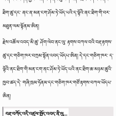
ཐིག་ཚུ་དང་ ནང་ན་མན་ངག་ཤོམ་ཏེ་ཡོད་པའི་ད་ལྟོའི་ནང་ཐིག་གི་བར་
མཐུན་ལམ་སྟོནམ་ཨིན།
རྗེས་འཚོལ་འབད་མི་ཚུ་ ཤོག་ལེབ་ནང་ལུ་ རྟགས་བཀལ་བའི་བརྡ་རྟགས་
ཚུ་དང་གཅིག་ཁར་བཀྲམ་སྟོན་འབད་ཡོདཔ་ཨིན། དེ་དང་གཅིག་ཁར་ ད་
ལྟོའི་ནང་ཐིག་གི་མན་ངག་ནང་ཤོམ་ཏེ་ཡོད་པའི་ནང་ཐིག་ཆ་མཉམ་ཚུའི་
ཁྱབ་ཚད་དེ་ གཞི་ཁྲམ་ཧོནམ་དང་གཅིག་ཁར་གཙོ་རྟགས་བཀལ་ཡོདཔ་
ཨིན།
བརྡ་བཀོད་འདི་འཛུལ་སྤྱོད་འབད་ནི་ལུ...