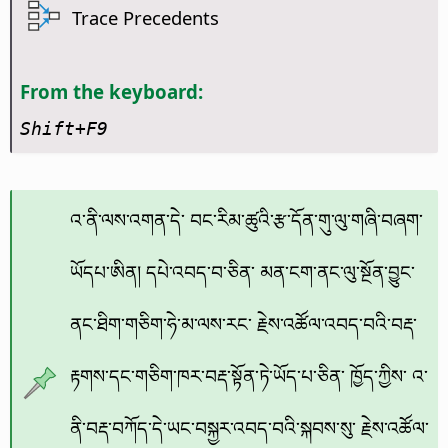
Trace Precedents
From the keyboard:
Shift+F9
འ་ནི་ལས་འགན་དེ་ བང་རིམ་ཚུའི་རྩ་དོན་གུ་ལུ་གཞི་བཞག་
ཡོདཔ་ཨིན། དཔེ་འབད་བ་ཅིན་ མན་ངག་ནང་ལུ་སྔོན་བྱུང་
ནང་ཐིག་གཅིག་ཧེ་མ་ལས་རང་ རྗེས་འཚོལ་འབད་བའི་བརྡ་
རྟགས་དང་གཅིག་ཁར་བརྡ་སྟོན་ཏེ་ཡོད་པ་ཅིན་ ཁྱོད་ཀྱིས་ འ་
ནི་བརྡ་བཀོད་དེ་ཡང་བསྐྱར་འབད་བའི་སྐབས་སུ་ རྗེས་འཚོལ་