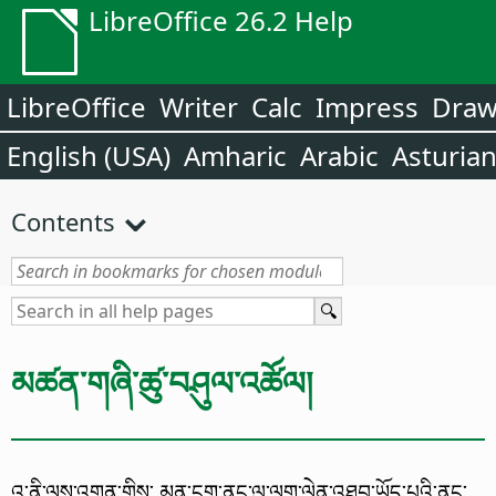
LibreOffice 26.2 Help
LibreOffice
Writer
Calc
Impress
Dra
English (USA)
Amharic
Arabic
Asturia
Contents
མཚན་གཞི་ཚུ་བཤུལ་འཚོལ།
འ་ནི་ལས་འགན་གྱིས་ མན་ངག་ནང་ལུ་ལག་ལེན་འཐབ་ཡོད་པའི་ནང་