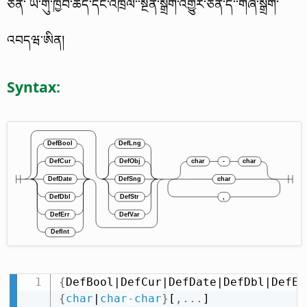
ཅིན་ ཡི་གུ་ཁྱབ་ཚད་དང་འཁྲིལ་་སྔོན་སྒྲིག་འགྱུར་ཅན་དེ་་གཞི་སྒྲིག་
འབདཝ་ཨིན།
Syntax:
{
DefBool|DefCur|DefDate|DefDbl|DefEr
{
char
|
char
-
char
}
[
,
.
.
.
]