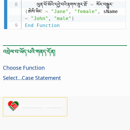
    ལུན་ཕོ་མོའི་དབྱེ་བའི་རྟགས་ཟུར་ཐོ་ 
=
 སོར་བསྒྱུར་
(
ཨེསི་མིང་ 
=
"Jane"
,
"female"
,
 sName 
=
"John"
,
"male"
)
End
Function
འབྲེལ་བ་ཡོད་པའི་གནད་དོན།
Choose Function
Select...Case Statement
Please support us!