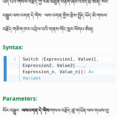
ཡོད་པའི་གསལ་བརྗོད་ཀྱི་རིམ་མཐུན་བརྟག་ཞིབ་འབདཝ་ཨིན། སོར་
བསྒྱུར་ལས་འགན་དེ་གིས་ ་ལས་འགན་གྱིས་རྩིས་སྤྲོད་ཡོད་མི་གསལ་
བརྗོད་གཅིག་ཁར་འབྲེལ་བའི་གནས་གོང་སླར་ལོགཔ་ཨིན།
Syntax:
Switch 
(
Expression1
,
 Value1[
,
Expression2
,
 Value2[
.
.
.
,
Expression_n
,
 Value_n]]
)
As
Variant
Parameters:
སོར་བསྒྱུར་
ལསའགན་དེ་གིས་
གསལ་བརྗོད་ཚུ་གཡོན་ལས་གཡས་ལུ་