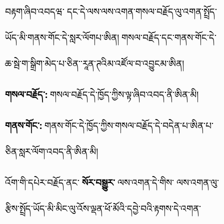
བརྟག་ཞིབ་འབདཝ་ དང་དེ་ལས་ལས་འགན་གསལ་བརྗོད་ལུ་འགན་སྤྲོད་
ཡོད་མི་གནས་གོང་དེ་སླར་ལོགཔ་ཨིན། གསལ་བརྗོད་དང་གནས་གོང་དེ་
ཆ་སྦེ་ག་སྒྲིག་མེད་པ་ཅིན་་རཱན་ཊའིམ་འཛོལ་བ་འབྱུངམ་ཨིན།
གསལ་བརྗོད་:
གསལ་བརྗོད་དེ་ཁྱོད་ཀྱིས་ལྟ་ཞིབ་འབད་ནི་ཨིན་མི།
གནས་གོང་:
གནས་གོང་དེ་ཁྱོད་ཀྱིས་གསལ་བརྗོད་དེ་བདེན་པ་ཨིན་པ་
ཅིན་སླར་ལོག་འབད་ནི་ཨིན་མི།
འོག་གི་དཔེར་བརྗོད་ནང་
སོར་བསྒྱུར་
ལས་འགན་དེ་གིས་ ལས་འགན་ལུ་
རྩིས་སྤྲོད་ཡོད་མི་མིང་ལུ་འོས་ལྡན་ཕོ་མོའི་དབྱེ་བའི་རྟགས་དེ་འགན་