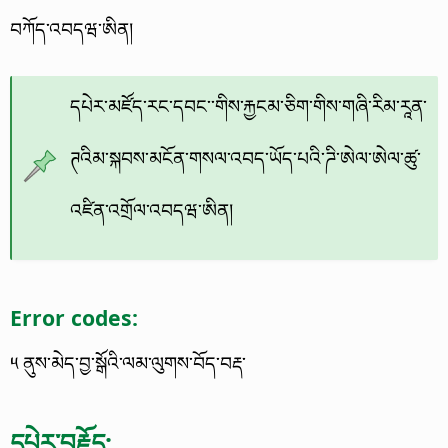
བཀོད་འབདཝ་ཨིན།
དཔེར་མཛོད་རང་དབང་་གིས་རྐྱངམ་ཅིག་གིས་གཞི་རིམ་རཱན་
ཊའིམ་སྐབས་མངོན་གསལ་འབད་ཡོད་པའི་ཌི་ཨེལ་ཨེལ་ཚུ་
འཛིན་འགྲོལ་འབདཝ་ཨིན།
Error codes:
༥ ནུས་མེད་བྱ་སྒོའི་ལམ་ལུགས་བོད་བརྡ་
དཔེར་བརྗོད: