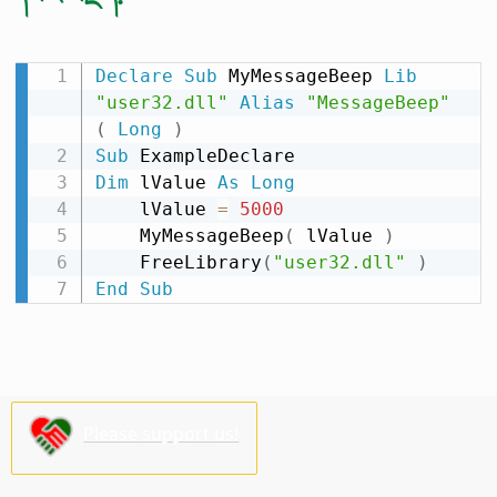
Declare
Sub
 MyMessageBeep 
Lib
"user32.dll"
Alias
"MessageBeep"
(
Long
)
Sub
Dim
 lValue 
As
Long
    lValue 
=
5000
    MyMessageBeep
(
 lValue 
)
    FreeLibrary
(
"user32.dll"
)
End
Sub
Please support us!