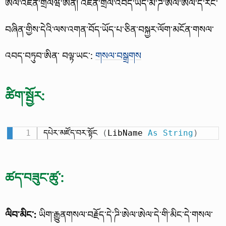
ཨེལ་འཛིན་གྲོལཝ་ཨིན། འཛིན་གྲོལ་འབད་ཡོད་མི་ཌི་ཨེལ་ཨེལ་དེ་རང་
བཞིན་གྱིས་དེའི་ལས་འགན་བོད་ཡོད་པ་ཅིན་བསྐྱར་ལོག་མངོན་གསལ་
འབད་བཏུབ་ཨིན་ བལྟ་ཡང་:
གསལ་བསྒྲགས
ཚིག་སྦྱོར:
དཔེར་མཛོད་བར་སྟོང 
(
LibName 
As
String
)
ཚད་བཟུང་ཚུ་:
ལིབ་མིང་:
ཡིག་རྒྱུནགསལ་བརྗོད་དེ་ཌི་ཨེལ་ཨེལ་དེ་གི་མིང་དེ་གསལ་