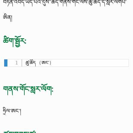
བཏོན་འབད་ཡོད་པའི་དུས་་ཚོད་གནས་གོང་ལས་ཆུ་ཚོད་དེ་སླར་ལོགཔ་
ཨིན།
ཚིག་སྦྱོར:
ཚུ་ཚོད 
(
ཨང་
)
གནས་གོང་སླར་ལོག:
ཧྲིལ་ཨང་།