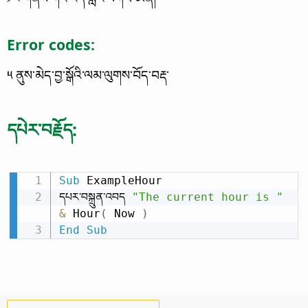
Error codes:
༥ ནུས་མེད་བྱ་སྒོའི་ལམ་ལུགས་བོད་བརྡ་
དཔེར་བརྗོད:
Sub
 ExampleHour

དཔར་བསྐྲུན་འབད 
"The current hour is "
&
 Hour
(
 Now 
)
End
Sub