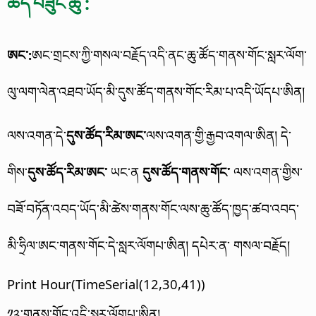
ཚད་བཟུང་ཚུ་:
ཨང་:
ཨང་གྲངས་ཀྱི་གསལ་བརྗོད་འདི་ནང་ཆུ་ཚོད་གནས་གོང་སླར་ལོག་
ལུ་ལག་ལེན་འཐབ་ཡོད་མི་དུས་ཚོད་གནས་གོང་རིམ་པ་འདི་ཡོདཔ་ཨིན།
ལས་འགན་དེ་
དུས་ཚོད་རིམ་ཨང་
ལས་འགན་གྱི་རྒྱབ་འགལ་ཨིན། དེ་
གིས་
དུས་ཚོད་རིམ་ཨང་
ཡང་ན
དུས་ཚོད་གནས་གོང་
ལས་འགན་གྱིས་
བཟོ་བཏོན་འབད་ཡོད་མི་ཚེས་གནས་གོང་ལས་ཆུ་ཚོད་ཁྱད་ཚབ་འབད་
མི་ཧྲིལ་ཨང་གནས་གོང་དེ་སླར་ལོགཔ་ཨིན། དཔེར་ན་ གསལ་བརྗོད།
Print Hour(TimeSerial(12,30,41))
༡༢་གནས་གོང་འདི་སླར་ལོགཔ་ཨིན།