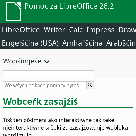
Pomoc za LibreOffice 26.2
LibreOffice
Writer
Calc
Impress
Dra
Engelšćina (USA)
Amhaŕšćina
Arabšći
Wopśimjeśe
Wobceŕk zasajźiś
Toś ten pódmeni ako interaktiwne tak teke
njeinteraktiwne srědki za zasajźowanje wobłuka
wopśimujo.