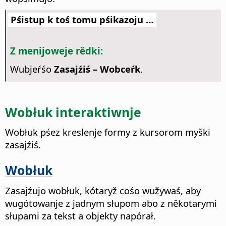
Pśistup k toś tomu pśikazoju …
Z menijoweje rědki:
Wubjeŕśo
Zasajźiś – Wobceŕk
.
Wobłuk interaktiwnje
Wobłuk pśez kreslenje formy z kursorom myški
zasajźiś.
Wobłuk
Zasajźujo wobłuk, kótaryž cośo wužywaś, aby
wugótowanje z jadnym słupom abo z někotarymi
słupami za tekst a objekty napórał.