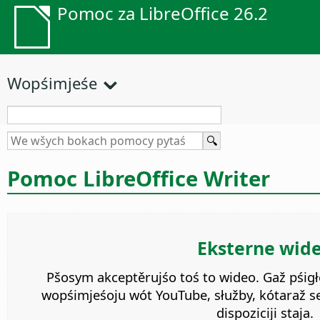
Pomoc za LibreOffice 26.2
Wopśimjeśe
Pomoc LibreOffice Writer
Eksterne wid
Pšosym akceptěrujśo toś to wideo. Gaž pśigł
wopśimjeśoju wót YouTube, słužby, kótaraž s
dispoziciji staja.