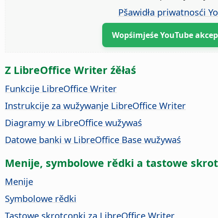
Pšawidła priwatnosći Y
Wopśimjeśe YouTube akce
Z LibreOffice Writer źěłaś
Funkcije LibreOffice Writer
Instrukcije za wužywanje LibreOffice Writer
Diagramy w LibreOffice wužywaś
Datowe banki w LibreOffice Base wužywaś
Menije, symbolowe rědki a tastowe skro
Menije
Symbolowe rědki
Tastowe skrotconki za LibreOffice Writer