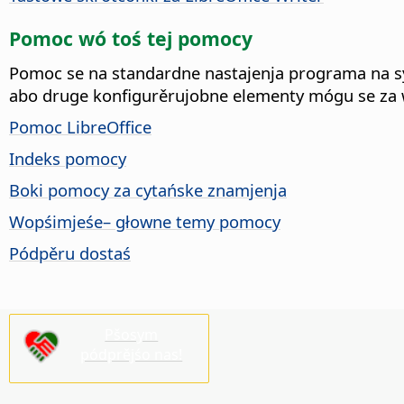
Pomoc wó toś tej pomocy
Pomoc se na standardne nastajenja programa na sy
abo druge konfigurěrujobne elementy mógu se za
Pomoc LibreOffice
Indeks pomocy
Boki pomocy za cytańske znamjenja
Wopśimjeśe– głowne temy pomocy
Pódpěru dostaś
Pšosym
pódprějśo nas!