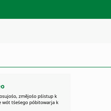
eo
osujośo, změjośo pśistup k
e wót tśeśego póbitowarja k