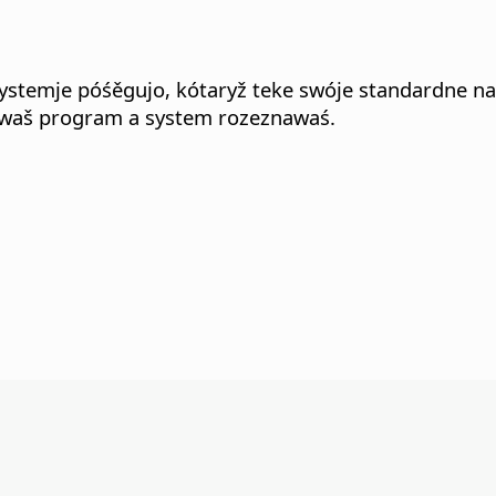
stemje póśěgujo, kótaryž teke swóje standardne na
 waš program a system rozeznawaś.