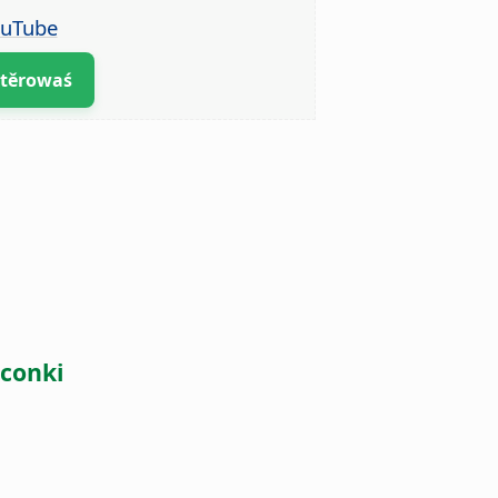
ouTube
ptěrowaś
tconki