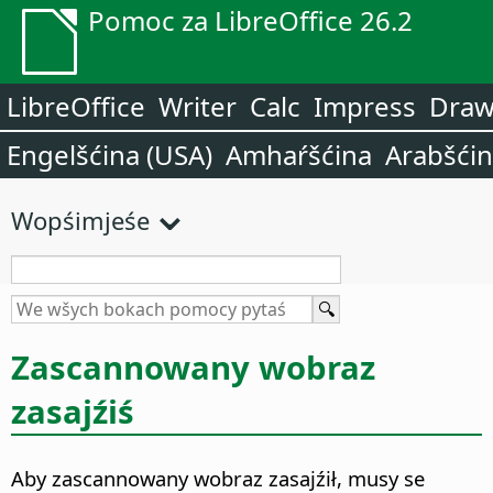
Pomoc za LibreOffice 26.2
LibreOffice
Writer
Calc
Impress
Dra
Engelšćina (USA)
Amhaŕšćina
Arabšći
Wopśimjeśe
Zascannowany wobraz
zasajźiś
Aby zascannowany wobraz zasajźił, musy se