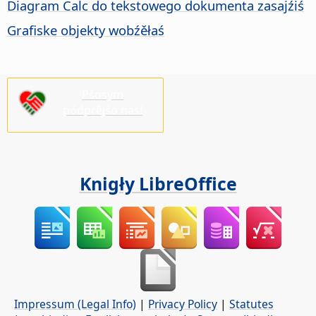
Diagram Calc do tekstowego dokumenta zasajźiś
Grafiske objekty wobźěłaś
Pšosym
pódprějśo nas!
Knigły LibreOffice
Impressum (Legal Info)
|
Privacy Policy
|
Statutes