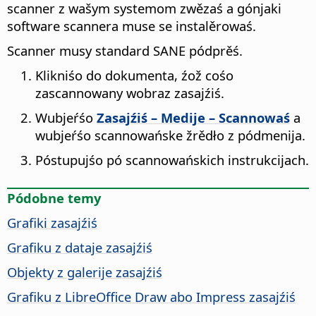
scanner z wašym systemom zwězaś a gónjaki
software scannera muse se instalěrowaś.
Scanner musy standard SANE pódprěś.
Klikniśo do dokumenta, źož cośo
zascannowany wobraz zasajźiś.
Wubjeŕśo
Zasajźiś – Medije – Scannowaś
a
wubjeŕśo scannowańske žrědło z pódmenija.
Póstupujśo pó scannowańskich instrukcijach.
Pódobne temy
Grafiki zasajźiś
Grafiku z dataje zasajźiś
Objekty z galerije zasajźiś
Grafiku z LibreOffice Draw abo Impress zasajźiś