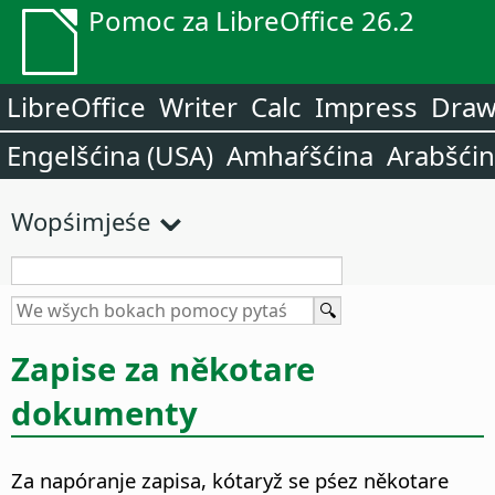
Pomoc za LibreOffice 26.2
LibreOffice
Writer
Calc
Impress
Dra
Engelšćina (USA)
Amhaŕšćina
Arabšći
Wopśimjeśe
Zapise za někotare
dokumenty
Za napóranje zapisa, kótaryž se pśez někotare