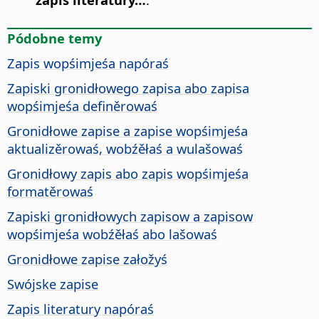
Pódobne temy
Zapis wopśimjeśa napóraś
Zapiski gronidłowego zapisa abo zapisa
wopśimjeśa definěrowaś
Gronidłowe zapise a zapise wopśimjeśa
aktualizěrowaś, wobźěłaś a wulašowaś
Gronidłowy zapis abo zapis wopśimjeśa
formatěrowaś
Zapiski gronidłowych zapisow a zapisow
wopśimjeśa wobźěłaś abo lašowaś
Gronidłowe zapise załožyś
Swójske zapise
Zapis literatury napóraś