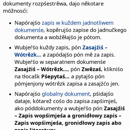
dokumenty rozpśestrěwa, dajo někotare
móžnosći:
Napórajśo
zapis w kuždem jadnotliwem
dokumenśe
, kopěrujśo zapise do jadnučkego
dokumenta a wobźěłajśo je pótom.
Wubjeŕśo kuždy zapis, pón
Zasajźiś –
Wótrězk…
a zapódajśo pón mě za zapis.
Wubjeŕśo w separatnem dokumenśe
Zasajźiś – Wótrězk…
, pón
Zwězaś
, klikniśo
na tłocašk
Pśepytaś…
a pytajśo pón
pómjenjony wótrězk zapisa a zasajźćo jen.
Napórajśo
globalny dokument
, pśidajśo
dataje, kótarež cośo do zapisa zapśimjeś,
ako póddokumenty a wubjeŕśo pón
Zasajźiś
– Zapis wopśimjeśa a gronidłowy zapis –
Zapis wopśimjeśa, gronidłowy zapis abo
zapis literatury…
.