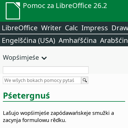
Pomoc za LibreOffice 26.2
LibreOffice
Writer
Calc
Impress
Dra
Engelšćina (USA)
Amhaŕšćina
Arabšći
Wopśimjeśe
Pśetergnuś
Lašujo wopśimjeśe zapódawańskeje smužki a
zacynja formulowu rědku.