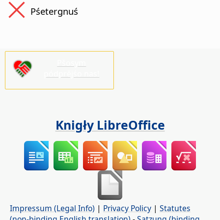
Pśetergnuś
Pšosym
pódprějśo nas!
Knigły LibreOffice
Impressum (Legal Info)
|
Privacy Policy
|
Statutes
(non-binding English translation)
-
Satzung (binding