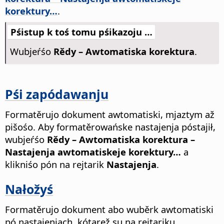
korektury…
.
Pśistup k toś tomu pśikazoju …
Wubjeŕśo
Rědy – Awtomatiska korektura
.
Pśi zapódawanju
Formatěrujo dokument awtomatiski, mjaztym až
pišośo. Aby formatěrowańske nastajenja póstajił,
wubjeŕśo
Rědy – Awtomatiska korektura –
Nastajenja awtomatiskeje korektury…
a
klikniśo pón na rejtarik
Nastajenja
.
Nałožyś
Formatěrujo dokument abo wuběrk awtomatiski
pó nastajenjach, kótarež su na rejtariku