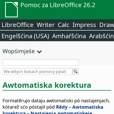
Pomoc za LibreOffice 26.2
LibreOffice
Writer
Calc
Impress
Dra
Engelšćina (USA)
Amhaŕšćina
Arabšći
Wopśimjeśe
Awtomatiska korektura
Formatěrujo dataju awtomatiski pó nastajenjach,
kótarež sćo póstajił pód
Rědy – Awtomatiska
korektura – Nastajenja awtomatiskeje