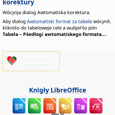
korektury
Wócynja dialog Awtomatiska korektura.
Aby dialog
Awtomatiski format za tabele
wócynił,
klikniśo do tabeloweje cele a wubjeŕśo pón
Tabela – Pśedłogi awtomatiskego formata…
.
Pšosym
pódprějśo nas!
Knigły LibreOffice