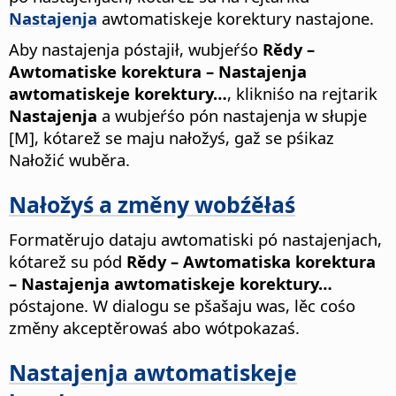
Nastajenja
awtomatiskeje korektury nastajone.
Aby nastajenja póstajił, wubjeŕśo
Rědy –
Awtomatiske korektura – Nastajenja
awtomatiskeje korektury…
, klikniśo na rejtarik
Nastajenja
a wubjeŕśo pón nastajenja w słupje
[M], kótarež se maju nałožyś, gaž se pśikaz
Nałožić wuběra.
Nałožyś a změny wobźěłaś
Formatěrujo dataju awtomatiski pó nastajenjach,
kótarež su pód
Rědy – Awtomatiska korektura
– Nastajenja awtomatiskeje korektury…
póstajone. W dialogu se pšašaju was, lěc cośo
změny akceptěrowaś abo wótpokazaś.
Nastajenja awtomatiskeje