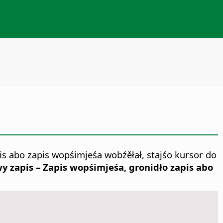
s abo zapis wopśimjeśa wobźěłał, stajśo kursor do
y zapis – Zapis wopśimjeśa, gronidło zapis abo