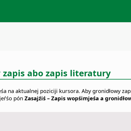
zapis abo zapis literatury
a na aktualnej poziciji kursora.
Aby gronidłowy zapi
bjeŕśo pón
Zasajźiś – Zapis wopśimjeśa a gronidłow