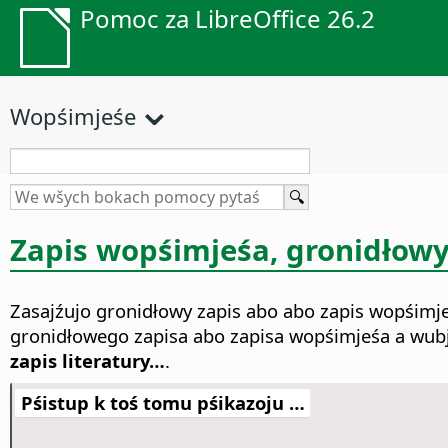
Pomoc za LibreOffice 26.2
Wopśimjeśe
Zapis wopśimjeśa, gronidłowy 
Zasajźujo gronidłowy zapis abo abo zapis wopśimjeś
gronidłowego zapisa abo zapisa wopśimjeśa a wu
zapis literatury…
.
Pśistup k toś tomu pśikazoju …