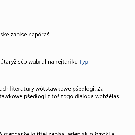
jske zapise napóraś.
kótaryž sćo wubrał na rejtariku
Typ
.
ach literatury wótstawkowe pśedłogi. Za
awkowe pśedłogi z toś togo dialoga wobźěłaś.
tandarźe jo titel zapisa jaden słup šyroki a