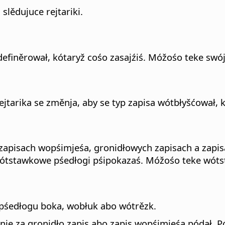
slědujuce rejtariki.
definěrował, kótaryž cośo zasajźiś. Móžośo teke swó
jtarika se změnja, aby se typ zapisa wótbłyšćował, 
zapisach wopśimjeśa, gronidłowych zapisach a zapis
ótstawkowe pśedłogi pśipokazaś. Móžośo teke wótst
śedłogu boka, wobłuk abo wótrězk.
e za gronidło zapis abo zapis wopśimjeśa pódał. Pó s