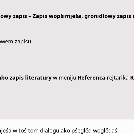
łowy zapis – Zapis wopśimjeśa, gronidłowy zapis a
owem zapisu.
bo zapis literatury
w meniju
Referenca
rejtarika
R
jeśa w toś tom dialogu ako pśeglěd woglědaś.