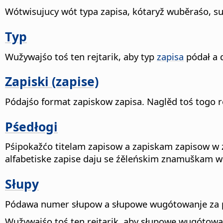
Wótwisujucy wót typa zapisa, kótaryž wuběraśo, su 
Typ
Wužywajśo toś ten rejtarik, aby typ
zapisa
pódał a 
Zapiski (zapise)
Pódajśo format zapiskow zapisa. Naglěd toś togo re
Pśedłogi
Pśipokažćo titelam zapisow a zapiskam zapisow w 
alfabetiske zapise daju se źěleńskim znamuškam w
Słupy
Pódawa numer słupow a słupowe wugótowanje za p
Wužywajśo toś ten rejtarik, aby słupowe wugótowanj