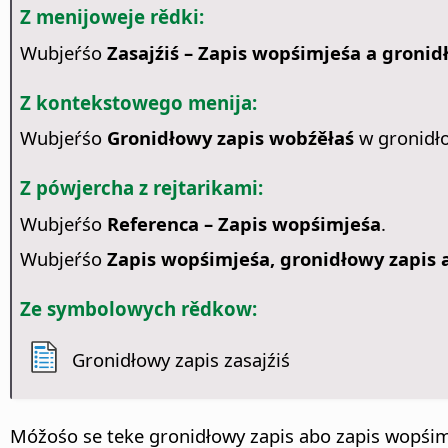
Z menijoweje rědki:
Wubjeŕśo
Zasajźiś – Zapis wopśimjeśa a gronid
Z kontekstowego menija:
Wubjeŕśo
Gronidłowy zapis wobźěłaś
w gronidł
Z pówjercha z rejtarikami:
Wubjeŕśo
Referenca – Zapis wopśimjeśa
.
Wubjeŕśo
Zapis wopśimjeśa, gronidłowy zapis a
Ze symbolowych rědkow:
Gronidłowy zapis zasajźiś
Móžośo se teke gronidłowy zapis abo zapis wopśim