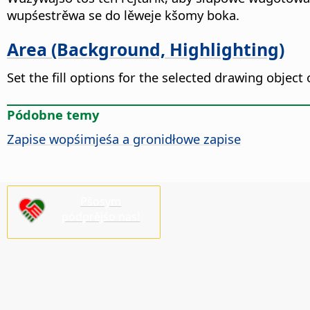
wupśestrěwa se do lěweje kšomy boka.
Area (Background, Highlighting)
Set the fill options for the selected drawing objec
Pódobne temy
Zapise wopśimjeśa a gronidłowe zapise
Pšosym
pódprějśo nas!