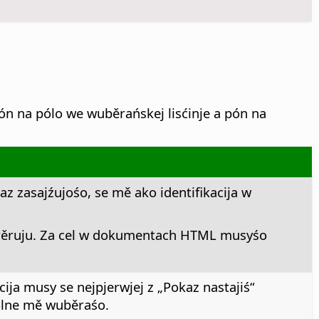
pón na pólo we wuběrańskej lisćinje a pón na
 zasajźujośo, se mě ako identifikacija w
orěruju. Za cel w dokumentach HTML musyśo
ja musy se nejpjerwjej z „Pokaz nastajiś“
lne mě wuběraśo.