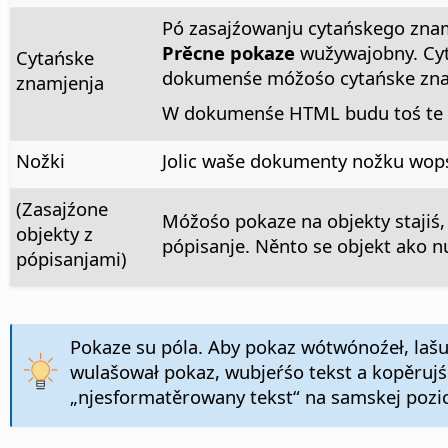
Pó zasajźowanju cytańskego zn
Prěcne pokaze
wužywajobny. Cyt
Cytańske
dokumenśe móžośo cytańske znam
znamjenja
W dokumenśe HTML budu toś te cy
Nožki
Jolic waše dokumenty nožku wopś
(Zasajźone
Móžośo pokaze na objekty stajiś,
objekty z
pópisanje. Něnto se objekt ako 
pópisanjami)
Pokaze su póla. Aby pokaz wótwónoźeł, lašuj
wulašował pokaz, wubjeŕśo tekst a kopěruj
„njesformatěrowany tekst“ na samskej pozici