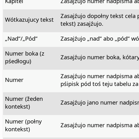
Kapitel
Zasajźujo numer nadpisma ab
Zasajźujo dopołny tekst cela 
Wótkazujucy tekst
tekst) zasajźujo.
„Nad“/„Pód“
Zasajźujo „nad“ abo „pód“ wó
Numer boka (z
Zasajźujo numer boka, kótary
pśedłogu)
Zasajźujo numer nadpisma ab
Numer
pśipisk pód toś teju tabelu za
Numer (žeden
Zasajźujo jano numer nadpi
kontekst)
Numer (połny
Zasajźujo numer nadpisma a
kontekst)