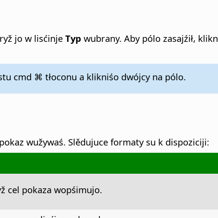
ryž jo w lisćinje
Typ
wubrany. Aby pólo zasajźił, klik
astu
cmd ⌘
tłoconu a klikniśo dwójcy na pólo.
 pokaz wužywaś.
Slědujuce formaty su k dispoziciji:
yž cel pokaza wopśimujo.