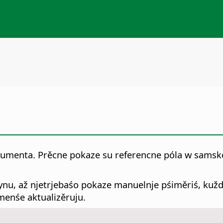
okumenta. Prěcne pokaze su referencne póla w sa
ynu, až njetrjebaśo pokaze manuelnje pśiměriś, kuž
menśe aktualizěruju.