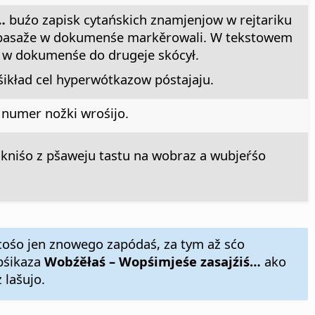
…
buźo zapisk cytańskich znamjenjow w rejtariku
 pasaže w dokumenśe markěrowali. W tekstowem
 w dokumenśe do drugeje skócył.
ikład cel hyperwótkazow póstajaju.
numer nožki wrośijo.
likniśo z pšaweju tastu na wobraz a wubjeŕśo
ocośo jen znowego zapódaś, za tym až sćo
pśikaza
Wobźěłaś – Wopśimjeśe zasajźiś…
ako
 lašujo.