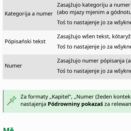
Zasajźujo kategoriju a nume
(abo mjazy mjenim a gódnotu w
Kategorija a numer
Toś to nastajenje jo za wšyk
Zasajźujo wšen tekst, kótaryž
Pópisański tekst
Toś to nastajenje jo za wšyk
Zasajźujo numer pópisanja 
Numer
Toś to nastajenje jo za wšyk
Za formaty „Kapitel“, „Numer (žeden kontek
nastajenja
Pódrowniny pokazaś
za relewa
Mě