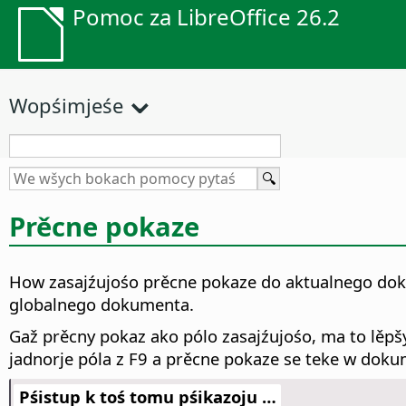
Pomoc za LibreOffice 26.2
Wopśimjeśe
Prěcne pokaze
How zasajźujośo prěcne pokaze do aktualnego d
globalnego dokumenta.
Gaž prěcny pokaz ako pólo zasajźujośo, ma to lěpš
jadnorje póla z F9 a prěcne pokaze se teke w doku
Pśistup k toś tomu pśikazoju …