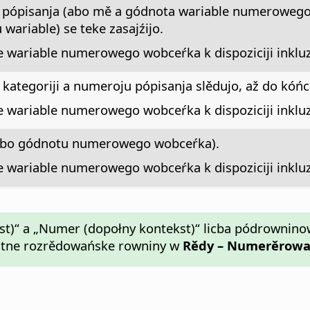
r pópisanja (abo mě a gódnota wariable numerowego
ariable) se teke zasajźijo.
ne wariable numerowego wobceŕka k dispoziciji inkl
 kategoriji a numeroju pópisanja slědujo, až do kóń
ne wariable numerowego wobceŕka k dispoziciji inkl
(abo gódnotu numerowego wobceŕka).
ne wariable numerowego wobceŕka k dispoziciji inkl
st)“ a „Numer (dopołny kontekst)“ licba pódrownino
ntne rozrědowańske rowniny w
Rědy – Numerěrow