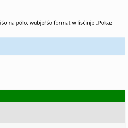
niśo na pólo, wubjeŕśo format w lisćinje „Pokaz