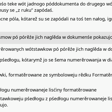
o teke wót jadnogo póddokumenta do drugego wótk
usy se „z ruku“ zapódaś.
e póla, kótarež su se zapódali na toś ten nałog, 
ismow pó pórěźe jich naglěda w dokumenśe pokazujo
rěrowanych wótstawkow pó pórěźe jich naglěda w d
 pśedłogu, kótarymž jo se šema numerěrowanja w 
wki, formatěrowane ze symboloweju rědku Formatě
edłogu numerěrowaneje lisćiny formatěrowane
stawkoweju pśedłogu z pśedłogu numerěrowaneje lis
ujo.