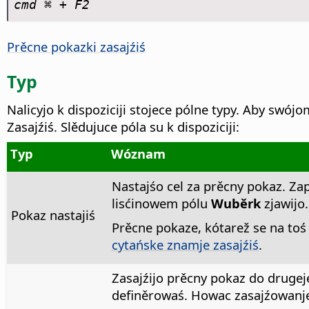
cmd ⌘
+ F2
Prěcne pokazki zasajźiś
Typ
Nalicyjo k dispoziciji stojece pólne typy. Aby swój
Zasajźiś.
Slědujuce póla su k dispoziciji:
Typ
Wóznam
Nastajśo cel za prěcny pokaz. Z
lisćinowem pólu
Wuběrk
zjawijo.
Pokaz nastajiś
Prěcne pokaze, kótarež se na t
cytańske znamje zasajźiś
.
Zasajźijo prěcny pokaz do drugej
definěrowaś. Howac zasajźowanj