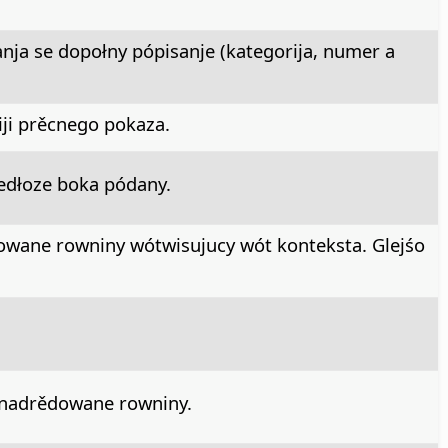
anja se dopołny pópisanje (kategorija, numer a
iji prěcnego pokaza.
edłoze boka pódany.
wane rowniny wótwisujucy wót konteksta. Glejśo
nadrědowane rowniny.