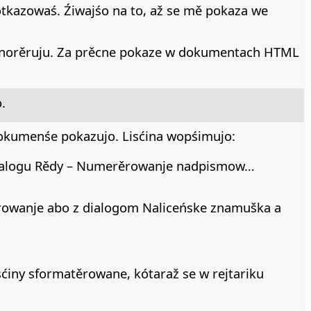
azowaś. Źiwajśo na to, až se mě pokaza we
ignorěruju. Za prěcne pokaze w dokumentach HTML
.
okumenśe pokazujo. Lisćina wopśimujo:
dialogu Rědy – Numerěrowanje nadpismow…
rowanje abo z dialogom Naliceńske znamuška a
ćiny sformatěrowane, kótaraž se w rejtariku