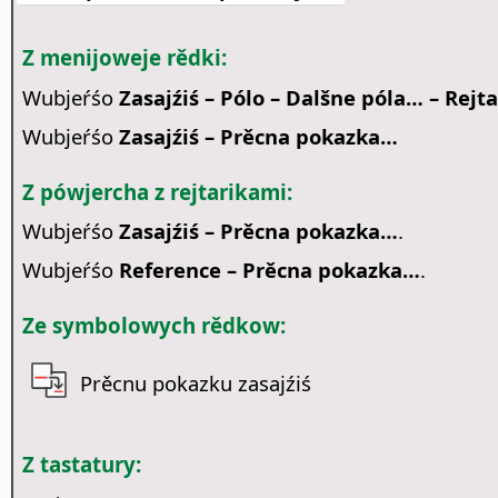
Z menijoweje rědki:
Wubjeŕśo
Zasajźiś – Pólo – Dalšne póla… – Rejt
Wubjeŕśo
Zasajźiś – Prěcna pokazka…
Z pówjercha z rejtarikami:
Wubjeŕśo
Zasajźiś – Prěcna pokazka…
.
Wubjeŕśo
Reference – Prěcna pokazka…
.
Ze symbolowych rědkow:
Prěcnu pokazku zasajźiś
Z tastatury: