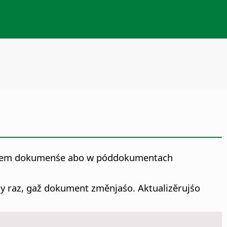
mskem dokumenśe abo w póddokumentach
dy raz, gaž dokument změnjaśo. Aktualizěrujśo