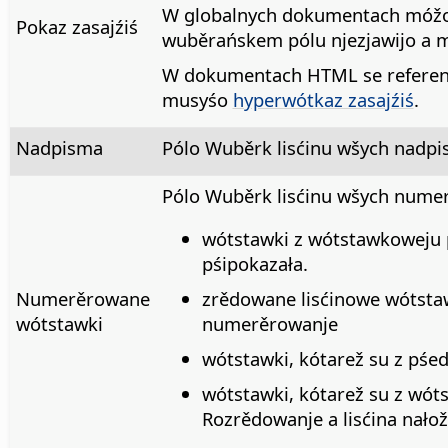
W globalnych dokumentach móžoś
Pokaz zasajźiś
wuběrańskem pólu njezjawijo a m
W dokumentach HTML se referencn
musyśo
hyperwótkaz zasajźiś
.
Nadpisma
Pólo Wuběrk lisćinu wšych nadp
Pólo Wuběrk lisćinu wšych nume
wótstawki z wótstawkoweju
pśipokazała.
Numerěrowane
zrědowane lisćinowe wótsta
wótstawki
numerěrowanje
wótstawki, kótarež su z pś
wótstawki, kótarež su z wót
Rozrědowanje a lisćina nałož