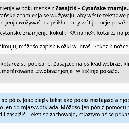
amjenja w dokumenśe z
Zasajźiś – Cytańske znamje
ańske znamjenja se wužywaju, aby wěste tekstowe
jenja wužywaś, na pśikład, aby wót jadneje pasaže
tańske znamjenja kokulki <A name>, kótarež na pś
imuju, móžośo zapisk Nožki wubraś. Pokaz k nožce 
 kótarež su pópisane. Zasajźćo na pśikład wobraz, k
numerěrowane „zwobraznjenje“ w lisćinje pokažo.
śo pólo. Jolic dlejšy tekst ako pokaz nastajaśo a nj
śo jen do mjazywótkłada. Móžośo jen pón z pomocu 
ji zasajźiś. Tekst se zachowajo, mjaztym až se pokaz