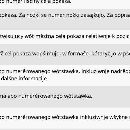
o numer lisćiny cela pokaza.
pokaza. Za nožki se numer nožki zasajźujo. Za pópis
twisujucy wót městna cela pokaza relatiwnje k pozic
ž cel pokaza wopśimujo, w formaśe, kótaryž jo w pś
o numerěrowanego wótstawka, inkluziwnje nadrědo
 dalšne informacije.
sma abo numerěrowanego wótstawka.
bo numerěrowanego wótstawka inkluziwnje wšykne 