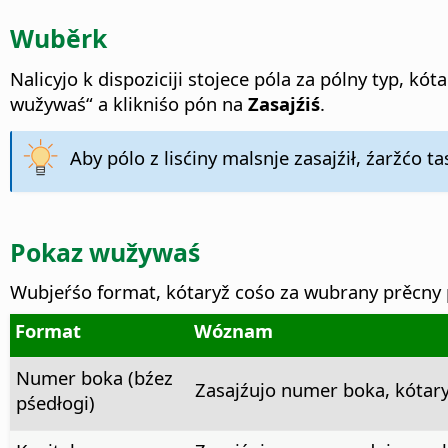
Wuběrk
Nalicyjo k dispoziciji stojece póla za pólny typ, kóta
wužywaś“ a klikniśo pón na
Zasajźiś
.
Aby pólo z lisćiny malsnje zasajźił, źaržćo t
Pokaz wužywaś
Wubjeŕśo format, kótaryž cośo za wubrany prěcny
Format
Wóznam
Numer boka (bźez
Zasajźujo numer boka, kótar
pśedłogi)