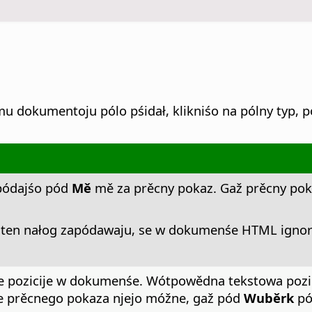
omu dokumentoju pólo pśidał, klikniśo na pólny typ, 
apódajśo pód
Mě
mě za prěcny pokaz. Gaž prěcny pokaz
oś ten nałog zapódawaju, se w dokumenśe HTML ign
e pozicije w dokumenśe. Wótpowědna tekstowa pozici
e prěcnego pokaza njejo móžne, gaž pód
Wuběrk
pó