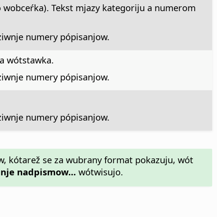
 wobceŕka). Tekst mjazy kategoriju a numerom
uziwnje numery pópisanjow.
ca wótstawka.
uziwnje numery pópisanjow.
uziwnje numery pópisanjow.
w, kótarež se za wubrany format pokazuju, wót
anje nadpismow…
wótwisujo.