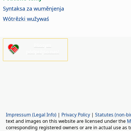
Syntaksa za wuměnjenja
Wótrězki wužywaś
Pšosym
pódprějśo nas!
Impressum (Legal Info)
|
Privacy Policy
|
Statutes (non-bi
text and images on this website are licensed under the
M
corresponding registered owners or are in actual use as t