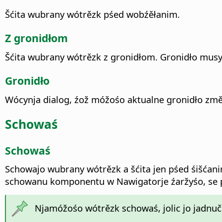
Šćita wubrany wótrězk pśed wobźěłanim.
Z gronidłom
Šćita wubrany wótrězk z gronidłom. Gronidło mus
Gronidło
Wócynja dialog, źož móžośo aktualne gronidło změ
Schowaś
Schowaś
Schowajo wubrany wótrězk a šćita jen pśed śišćan
schowanu komponentu w Nawigatorje źaržyśo, se
Njamóžośo wótrězk schowaś, jolic jo jadnu