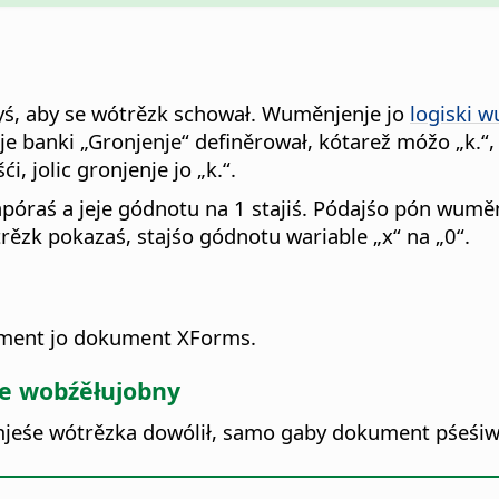
ś, aby se wótrězk schował.
Wuměnjenje jo
logiski w
 banki „Gronjenje“ definěrował, kótarež móžo „k.“,
 jolic gronjenje jo „k.“.
raś a jeje gódnotu na 1 stajiś. Pódajśo pón wuměnje
trězk pokazaś, stajśo gódnotu wariable „x“ na „0“.
kument jo dokument XForms.
e wobźěłujobny
jeśe wótrězka dowólił, samo gaby dokument pśeśiwo 