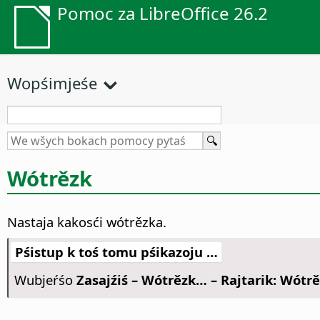
Pomoc za LibreOffice 26.2
Wopśimjeśe
Wótrězk
Nastaja kakosći wótrězka.
Pśistup k toś tomu pśikazoju …
Wubjeŕśo
Zasajźiś – Wótrězk… – Rajtarik: Wótr