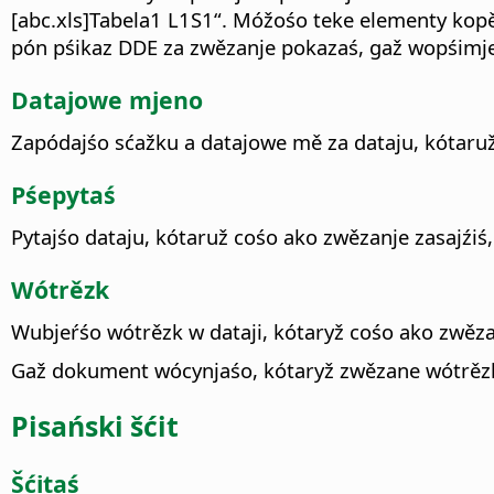
[abc.xls]Tabela1 L1S1“. Móžośo teke elementy kop
pón pśikaz DDE za zwězanje pokazaś, gaž wopśim
Datajowe mjeno
Zapódajśo sćažku a datajowe mě za dataju, kótaruž 
Pśepytaś
Pytajśo dataju, kótaruž cośo ako zwězanje zasajźiś,
Wótrězk
Wubjeŕśo wótrězk w dataji, kótaryž cośo ako zwězan
Gaž dokument wócynjaśo, kótaryž zwězane wótrězki
Pisański šćit
Šćitaś