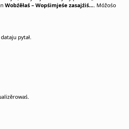
ón
Wobźěłaś – Wopśimjeśe zasajźiś…
. Móžośo
 dataju pytał.
ualizěrowaś.