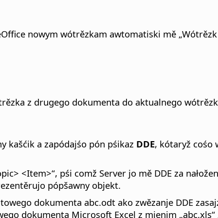
eOffice nowym wótrězkam awtomatiski mě „Wótrězk X
rězka z drugego dokumenta do aktualnego wótrězk
ny kašćik a zapódajśo pón pśikaz
DDE
, kótaryž cośo
pic> <Item>“, pśi comž Server jo mě DDE za nałožen
rezentěrujo pópšawny objekt.
towego dokumenta abc.odt ako zwězanje DDE zasajźił
ego dokumenta Microsoft Excel z mjenim „abc.xls“ za