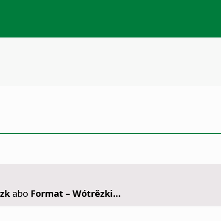
ězk
abo
Format – Wótrězki…