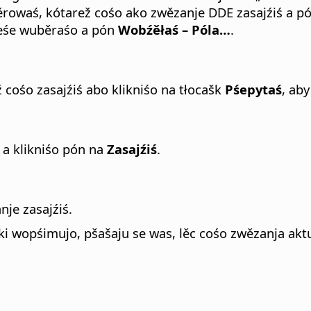
ěrowaś, kótarež cośo ako zwězanje DDE zasajźiś a p
jeśe wuběraśo a pón
Wobźěłaś – Póla…
.
cośo zasajźiś abo klikniśo na tłocašk
Pśepytaś
, aby
 a klikniśo pón na
Zasajźiś
.
je zasajźiś.
 wopśimujo, pšašaju se was, lěc cośo zwězanja akt