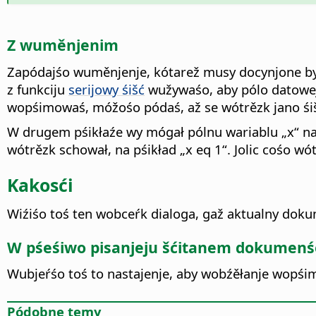
Z wuměnjenim
Zapódajśo wuměnjenje, kótarež musy docynjone by
z funkciju
serijowy śišć
wužywaśo, aby pólo datoweje
wopśimowaś, móžośo pódaś, až se wótrězk jano śišći,
W drugem pśikłaźe wy mógał pólnu wariablu „x“ napó
wótrězk schował, na pśikład „x eq 1“. Jolic cośo wó
Kakosći
Wiźiśo toś ten wobceŕk dialoga, gaž aktualny do
W pśeśiwo pisanjeju šćitanem dokumenś
Wubjeŕśo toś to nastajenje, aby wobźěłanje wopśim
Pódobne temy