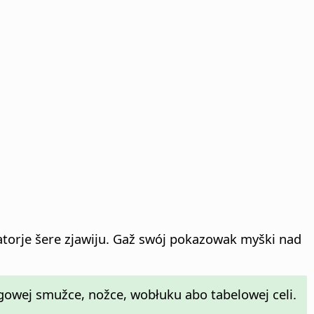
rje šere zjawiju. Gaž swój pokazowak myški nad
owej smužce, nožce, wobłuku abo tabelowej celi.