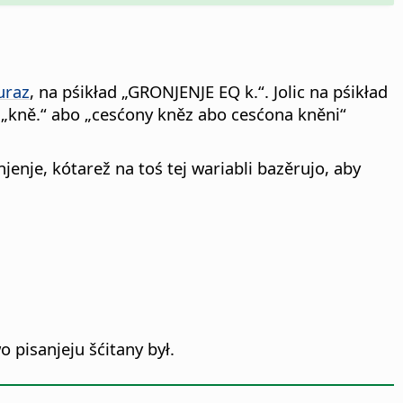
uraz
, na pśikład „GRONJENJE EQ k.“. Jolic na pśikład
 „kně.“ abo „cesćony kněz abo cesćona kněni“
nje, kótarež na toś tej wariabli bazěrujo, aby
pisanjeju šćitany był.