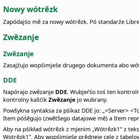
Nowy wótrězk
Zapódajśo mě za nowy wótrězk.
Pó standarźe Libr
Zwězanje
Zwězanje
Zasajźujo wopśimjeśe drugego dokumenta abo wót
DDE
Napórajo zwězanje
DDE
. Wubjeŕśo toś ten kontrol
kontrolny kašćik
Zwězanje
jo wubrany.
Powšykna syntaksa za pśikaz DDE jo: „<Server> <To
Item póśěgujo (zwětšego datajowe mě) a Item rep
Aby na pśikład wótrězk z mjenim „Wótrězk1“ z teks
Wotrězk1“. Aby wopśimjeśe prědneje cele z tabelow