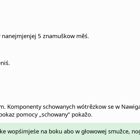
y nanejmjenjej 5 znamuškow měś.
niś.
im.
Komponenty schowanych wótrězkow se w Nawigato
 pokaz pomocy „schowany“ pokažo.
čke wopśimjeśe na boku abo w głowowej smužce, nog