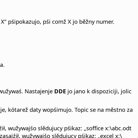
“ pśipokazujo, pśi comž X jo běžny numer.
a.
 wužywaś. Nastajenje
DDE
jo jano k dispoziciji, jolic
je, kótarež daty wopśimujo. Topic se na městno za
, wužywajśo slědujucy pśikaz: „soffice x:\abc.odt
sajźił, wužywajśo slědujucy pśikaz: „excel x:\