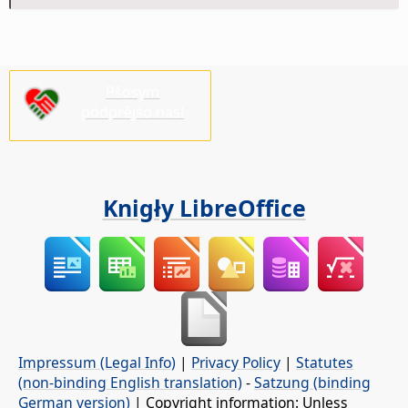
Pšosym
pódprějśo nas!
Knigły LibreOffice
Impressum (Legal Info)
|
Privacy Policy
|
Statutes
(non-binding English translation)
-
Satzung (binding
German version)
| Copyright information: Unless