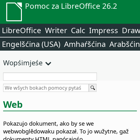
Pomoc za LibreOffice 26.2
LibreOffice
Writer
Calc
Impress
Dra
Engelšćina (USA)
Amhaŕšćina
Arabšći
Wopśimjeśe
Web
Pokazujo dokument, ako by se we
webwobglědowaku pokazał.
To jo wužytne, gaž
dokumenty HTML napórajośo.