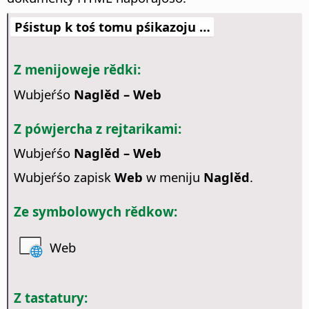
Pśistup k toś tomu pśikazoju …
Z menijoweje rědki:
Wubjeŕśo
Naglěd – Web
Z pówjercha z rejtarikami:
Wubjeŕśo
Naglěd – Web
Wubjeŕśo zapisk
Web
w meniju
Naglěd
.
Ze symbolowych rědkow:
Web
Z tastatury: