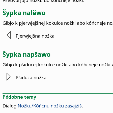
Pśetwórjujo nožku do kóńcneje nožki.
Šypka nalěwo
Gibjo k pjerwjejšnej kokulce nožki abo kóńcneje n
Pjerwjejšna nožka
Šypka napšawo
Gibjo k pśiducej kokulce nožki abo kóńcneje nožk
Pśiduca nožka
Pódobne temy
Dialog
Nožku/Kóńcnu nožku zasajźiś
.