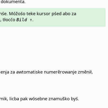
u dokumenta.
enśe. Móžośo teke kursor pśed abo za
, tłocćo
.
Bild ↑
jenja za awtomatiske numerěrowanje změnił,
smik, licba pak wósebne znamuško byś.