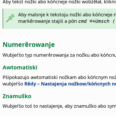
Aby tekst nožki abo kóńcneje nožki wobźěłał, klik
Aby malsnje k tekstoju nožki abo kóńcneje 
markěrowanje stajiś a pón
cmd ⌘
+Umsch (
Numerěrowanje
Wubjeŕśo typ numerěrowanja za nožku abo kóńcnu
Awtomatiski
Pśipokazujo awtomatiski nožkam abo kóńcnym nožk
wubjeŕśo
Rědy – Nastajenja nožkow/kóńcnych 
Znamuško
Wubjeŕśo toś to nastajenje, aby znamuško abo sym