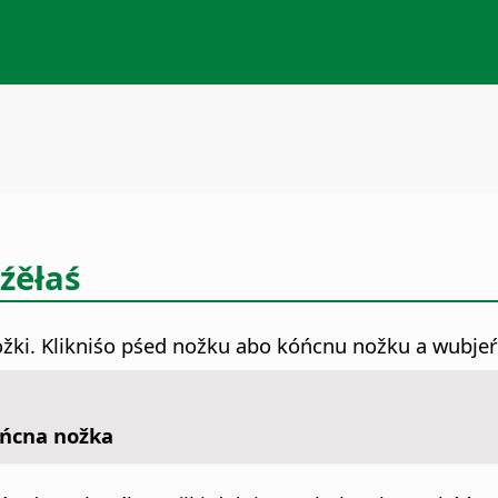
źěłaś
ki. Klikniśo pśed nožku abo kóńcnu nožku a wubjeŕś
óńcna nožka