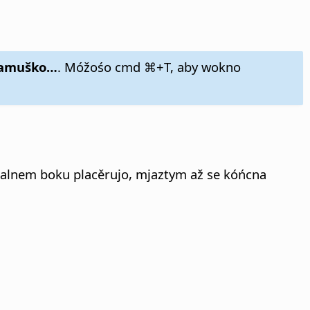
namuško…
. Móžośo
cmd ⌘+T
, aby wokno
tualnem boku placěrujo, mjaztym až se kóńcna