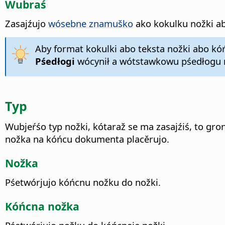
Wubraś
Zasajźujo
wósebne znamuško
ako kokulku nožki ab
Aby format kokulki abo teksta nožki abo kó
Pśedłogi
wócynił a wótstawkowu pśedłogu n
Typ
Wubjeŕśo typ nožki, kótaraž se ma zasajźiś, to gr
nožka na kóńcu dokumenta placěrujo.
Nožka
Pśetwórjujo kóńcnu nožku do nožki.
Kóńcna nožka