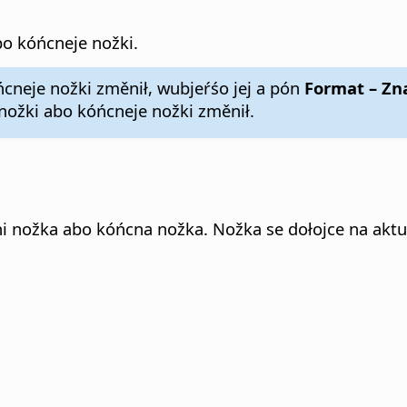
o kóńcneje nožki.
ńcneje nožki změnił, wubjeŕśo jej a pón
Format – Z
ožki abo kóńcneje nožki změnił.
oni nožka abo kóńcna nožka. Nožka se dołojce na ak