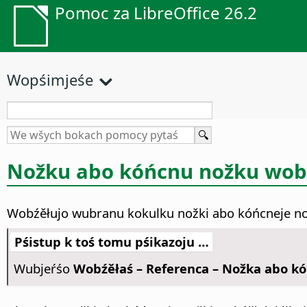
Pomoc za LibreOffice 26.2
Wopśimjeśe
Nožku abo kóńcnu nožku wob
Wobźěłujo wubranu kokulku nožki abo kóńcneje nož
Pśistup k toś tomu pśikazoju …
Wubjeŕśo
Wobźěłaś – Referenca – Nožka abo k