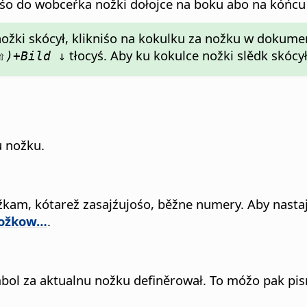
niśo do wobceŕka nožki dołojce na boku abo na kóńc
nožki skócył, klikniśo na kokulku za nožku w dokum
tłocyś. Aby ku kokulce nožki slědk skócył
⇧)+Bild ↓
 nožku.
am, kótarež zasajźujośo, běžne numery. Aby nasta
nožkow…
.
bol za aktualnu nožku definěrował. To móžo pak pi