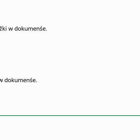
ožki w dokumenśe.
i w dokumenśe.