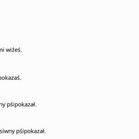
i wiźeś.
pokazaś.
ny pśipokazał.
rsiwny pśipokazał.