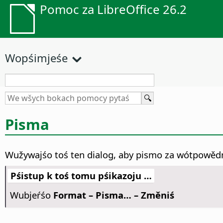
Pomoc za LibreOffice 26.2
Wopśimjeśe
Pisma
Wužywajśo toś ten dialog, aby pismo za wótpowěd
Pśistup k toś tomu pśikazoju …
Wubjeŕśo
Format – Pisma… – Změniś