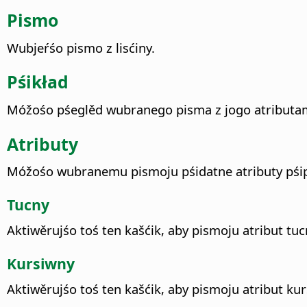
Pismo
Wubjeŕśo pismo z lisćiny.
Pśikład
Móžośo pśeglěd wubranego pisma z jogo atributam
Atributy
Móžośo wubranemu pismoju pśidatne atributy pśi
Tucny
Aktiwěrujśo toś ten kašćik, aby pismoju atribut tuc
Kursiwny
Aktiwěrujśo toś ten kašćik, aby pismoju atribut ku