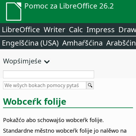
Pomoc za LibreOffice 26.2
LibreOffice
Writer
Calc
Impress
Dra
Engelšćina (USA)
Amhaŕšćina
Arabšći
Wopśimjeśe
Wobceŕk folije
Pokažćo abo schowajśo
wobceŕk folije
.
Standardne městno
wobceŕk folije
jo nalěwo na