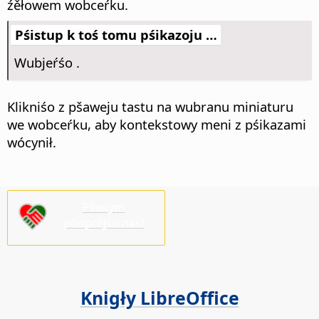
źěłowem wobceŕku.
Pśistup k toś tomu pśikazoju …
Wubjeŕśo
.
Klikniśo z pšaweju tastu na wubranu miniaturu
we wobceŕku, aby kontekstowy meni z pśikazami
wócynił.
Pšosym
pódprějśo nas!
Knigły LibreOffice