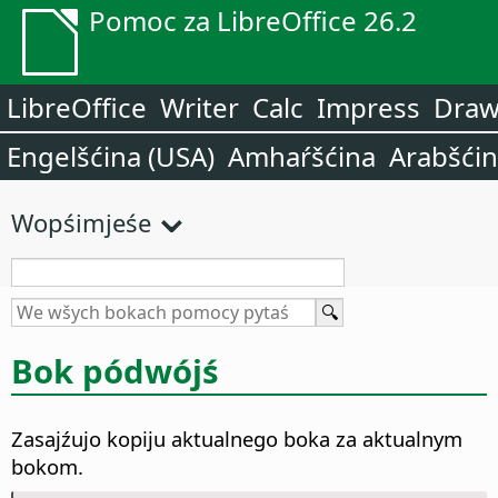
Pomoc za LibreOffice 26.2
LibreOffice
Writer
Calc
Impress
Dra
Engelšćina (USA)
Amhaŕšćina
Arabšći
Wopśimjeśe
Bok pódwójś
Zasajźujo kopiju aktualnego boka za aktualnym
bokom.