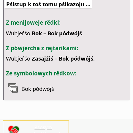
Pśistup k toś tomu pśikazoju …
Z menijoweje rědki:
Wubjeŕśo
Bok – Bok pódwójś
.
Z pówjercha z rejtarikami:
Wubjeŕśo
Zasajźiś – Bok pódwójś
.
Ze symbolowych rědkow:
Bok pódwójś
Pšosym