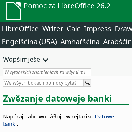
Pomoc za LibreOffice 26.2
LibreOffice
Writer
Calc
Impress
Dra
Engelšćina (USA)
Amhaŕšćina
Arabšći
Wopśimjeśe
Zwězanje datoweje banki
Napórajo abo wobźěłujo w rejtariku
Datowe
banki
.