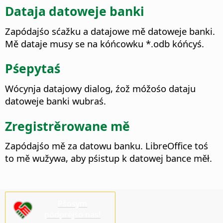
Dataja datoweje banki
Zapódajśo sćažku a datajowe mě datoweje banki.
Mě dataje musy se na kóńcowku *.odb kóńcyś.
Pśepytaś
Wócynja datajowy dialog, źož móžośo dataju
datoweje banki wubraś.
Zregistrěrowane mě
Zapódajśo mě za datowu banku. LibreOffice toś
to mě wužywa, aby pśistup k datowej bance měł.
Pšosym
pódprějśo nas!