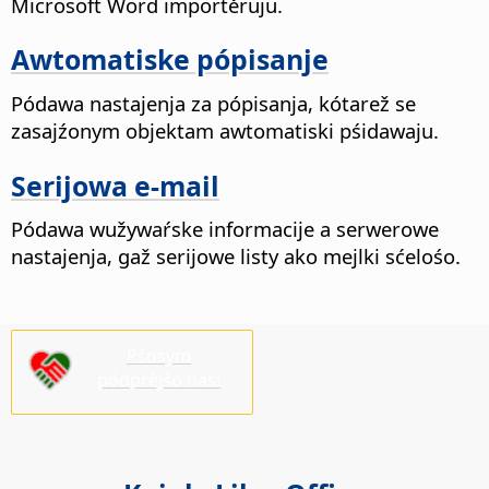
Microsoft Word importěruju.
Awtomatiske pópisanje
Pódawa nastajenja za pópisanja, kótarež se
zasajźonym objektam awtomatiski pśidawaju.
Serijowa e-mail
Pódawa wužywaŕske informacije a serwerowe
nastajenja, gaž serijowe listy ako mejlki sćelośo.
Pšosym
pódprějśo nas!