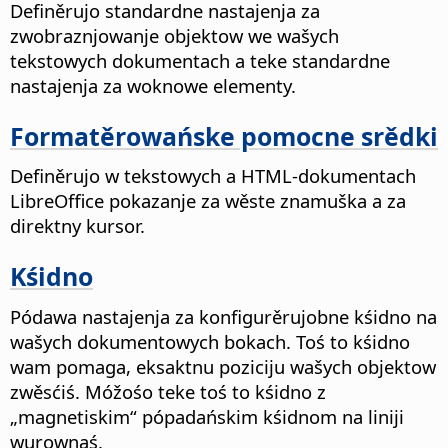
Definěrujo standardne nastajenja za
zwobraznjowanje objektow we wašych
tekstowych dokumentach a teke standardne
nastajenja za woknowe elementy.
Formatěrowańske pomocne srědki
Definěrujo w tekstowych a HTML-dokumentach
LibreOffice pokazanje za wěste znamuška a za
direktny kursor.
Kśidno
Pódawa nastajenja za konfigurěrujobne kśidno na
wašych dokumentowych bokach. Toś to kśidno
wam pomaga, eksaktnu poziciju wašych objektow
zwěsćiś. Móžośo teke toś to kśidno z
„magnetiskim“ pópadańskim kśidnom na liniji
wurownaś.