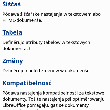
Śišćaś
Pódawa śišćaŕske nastajenja w tekstowem abo
HTML-dokumenśe.
Tabela
Definěrujo atributy tabelow w tekstowych
dokumentach.
Změny
Definěrujo naglěd změnow w dokumenśe.
Kompatibelnosć
Pódawa nastajenja kompatibelnosći za tekstowe
dokumenty. Toś te nastajenja pśi optiměrowanju
LibreOffice pomagaju, gaž se dokumenty