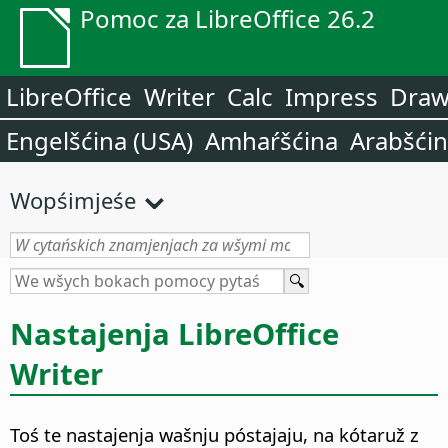
Pomoc za LibreOffice 26.2
LibreOffice
Writer
Calc
Impress
Dra
Engelšćina (USA)
Amhaŕšćina
Arabšći
Wopśimjeśe
Nastajenja LibreOffice
Writer
Toś te nastajenja wašnju póstajaju, na kótaruž z