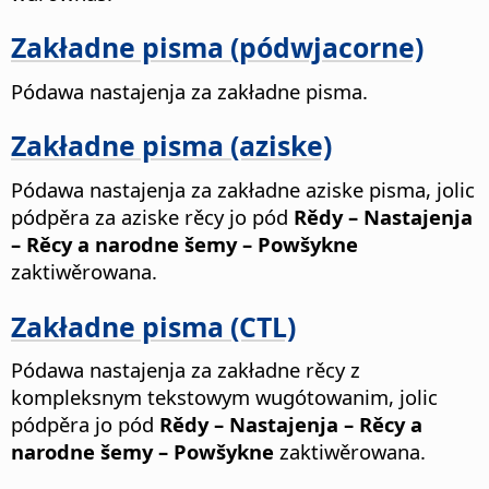
Zakładne pisma (pódwjacorne)
Pódawa nastajenja za zakładne pisma.
Zakładne pisma (aziske)
Pódawa nastajenja za zakładne aziske pisma, jolic
pódpěra za aziske rěcy jo pód
Rědy – Nastajenja
– Rěcy a narodne šemy – Powšykne
zaktiwěrowana.
Zakładne pisma (CTL)
Pódawa nastajenja za zakładne rěcy z
kompleksnym tekstowym wugótowanim, jolic
pódpěra jo pód
Rědy – Nastajenja
– Rěcy a
narodne šemy – Powšykne
zaktiwěrowana.