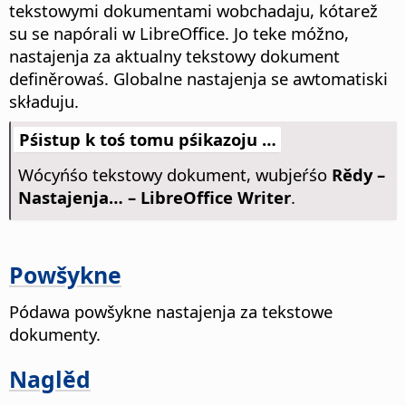
tekstowymi dokumentami wobchadaju, kótarež
su se napórali w LibreOffice. Jo teke móžno,
nastajenja za aktualny tekstowy dokument
definěrowaś.
Globalne nastajenja se awtomatiski
składuju.
Pśistup k toś tomu pśikazoju …
Wócyńśo tekstowy dokument, wubjeŕśo
Rědy –
Nastajenja…
– LibreOffice Writer
.
Powšykne
Pódawa powšykne nastajenja za tekstowe
dokumenty.
Naglěd