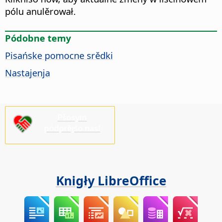
pólu anulěrował.
Pódobne temy
Pisańske pomocne srědki
Nastajenja
Pšosym
pódprějśo nas!
Knigły LibreOffice