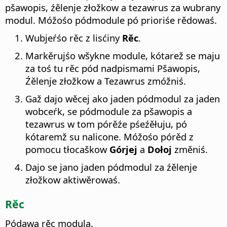
pšawopis, źělenje złožkow a tezawrus za wubrany
modul.
Móžośo pódmodule pó prioriśe rědowaś.
Wubjeŕśo rěc z lisćiny
Rěc
.
Markěrujśo wšykne module, kótarež se maju
za toś tu rěc pód nadpismami Pšawopis,
Źělenje złožkow a Tezawrus zmóžniś.
Gaž dajo wěcej ako jaden pódmodul za jaden
wobceŕk, se pódmodule za pšawopis a
tezawrus w tom pórěźe pśeźěłuju, pó
kótaremž su nalicone. Móžośo pórěd z
pomocu tłocaškow
Górjej
a
Dołoj
změniś.
Dajo se jano jaden pódmodul za źělenje
złožkow aktiwěrowaś.
Rěc
Pódawa rěc modula.