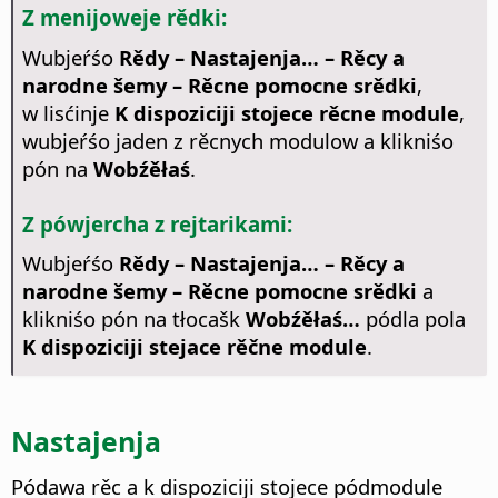
Z menijoweje rědki:
Wubjeŕśo
Rědy – Nastajenja…
– Rěcy a
narodne šemy – Rěcne pomocne srědki
,
w lisćinje
K dispoziciji stojece rěcne module
,
wubjeŕśo jaden z rěcnych modulow a klikniśo
pón na
Wobźěłaś
.
Z pówjercha z rejtarikami:
Wubjeŕśo
Rědy – Nastajenja… – Rěcy a
narodne šemy – Rěcne pomocne srědki
a
klikniśo pón na tłocašk
Wobźěłaś…
pódla pola
K dispoziciji stejace rěčne module
.
Nastajenja
Pódawa rěc a k dispoziciji stojece pódmodule