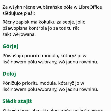
Za wšykn rěcne wuběrańske póla w
LibreOffice
slědujuce płaśi:
Rěcny zapisk ma kokulku za sebje, jolic
pšawopisna kontrola jo za toś tu rěc
zaktiwěrowana.
Górjej
Pówušujo prioritu modula, kótaryž jo w
lisćinowem pólu wubrany, wó jadnu rowninu.
Dołoj
Pónižujo prioritu modula, kótaryž jo w
lisćinowem pólu wubrany, wó jadnu rowninu.
Slědk stajiś
Klikniśo how, aby aktualne změny w lisćinowem