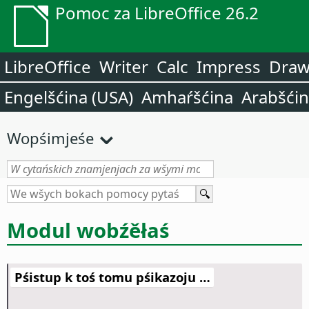
Pomoc za LibreOffice 26.2
LibreOffice
Writer
Calc
Impress
Dra
Engelšćina (USA)
Amhaŕšćina
Arabšći
Wopśimjeśe
Modul wobźěłaś
Pśistup k toś tomu pśikazoju …