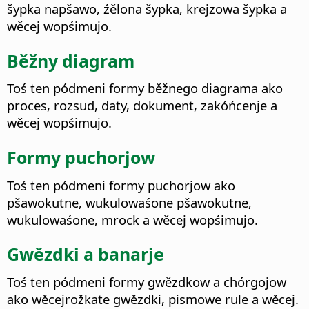
šypka napšawo, źělona šypka, krejzowa šypka a
wěcej wopśimujo.
Běžny diagram
Toś ten pódmeni formy běžnego diagrama ako
proces, rozsud, daty, dokument, zakóńcenje a
wěcej wopśimujo.
Formy puchorjow
Toś ten pódmeni formy puchorjow ako
pšawokutne, wukulowaśone pšawokutne,
wukulowaśone, mrock a wěcej wopśimujo.
Gwězdki a banarje
Toś ten pódmeni formy gwězdkow a chórgojow
ako wěcejrožkate gwězdki, pismowe rule a wěcej.