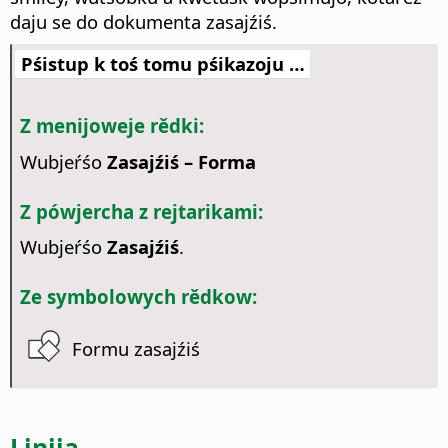
daju se do dokumenta zasajźiś.
Pśistup k toś tomu pśikazoju …
Z menijoweje rědki:
Wubjeŕśo
Zasajźiś – Forma
Z pówjercha z rejtarikami:
Wubjeŕśo
Zasajźiś
.
Ze symbolowych rědkow:
Formu zasajźiś
Linija