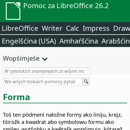
Pomoc za LibreOffice 26.2
LibreOffice
Writer
Calc
Impress
Dra
Engelšćina (USA)
Amhaŕšćina
Arabšći
Wopśimjeśe
Forma
Toś ten pódmeni nałožne formy ako liniju, krejz,
tśirožk a kwadrat abo symbolowu formu ako
smiley, wutšobku a kwětašk wopśimujo, kótarež