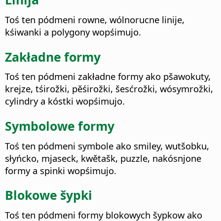
Toś ten pódmeni rowne, wólnorucne linije,
kśiwanki a polygony wopśimujo.
Zakładne formy
Toś ten pódmeni zakładne formy ako pšawokuty,
krejze, tśirožki, pěśirožki, šesćrožki, wósymrožki,
cylindry a kóstki wopśimujo.
Symbolowe formy
Toś ten pódmeni symbole ako smiley, wutšobku,
słyńcko, mjaseck, kwětašk, puzzle, nakósnjone
formy a spinki wopśimujo.
Blokowe šypki
Toś ten pódmeni formy blokowych šypkow ako