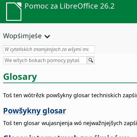
Pomoc za LibreOffice 26.2
Wopśimjeśe
Glosary
Toś ten wótrězk powšykny glosar techniskich zapśi
Powšykny glosar
Toś ten glosar wujasnjenja wó nejwažnjejšych zapś