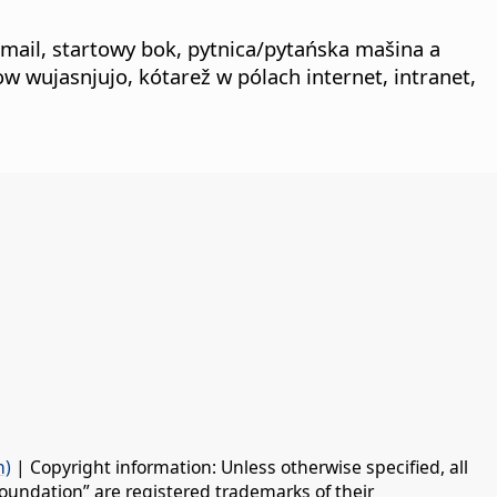
-mail, startowy bok, pytnica/pytańska mašina a
 wujasnjujo, kótarež w pólach internet, intranet,
n)
| Copyright information: Unless otherwise specified, all
oundation” are registered trademarks of their