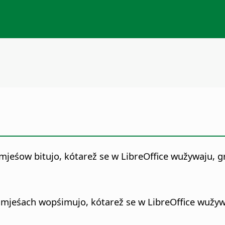
mjeśow bitujo, kótarež se w LibreOffice wužywaju, g
imjeśach wopśimujo, kótarež se w LibreOffice wužyw