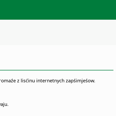
romaźe z lisćinu internetnych zapśimjeśow.
aju.