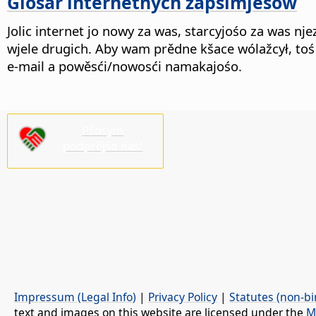
Glosar internetnych zapśimjeśow
Jolic internet jo nowy za was, starcyjośo za was n
wjele drugich. Aby wam prědne kšace wólažcył, toś
e-mail a powěsći/nowosći namakajośo.
Pšosym
pódprějśo nas!
Impressum (Legal Info)
|
Privacy Policy
|
Statutes (non-bi
text and images on this website are licensed under the
M