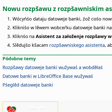
Nowu rozpšawu z rozpšawniskim as
Wócyńśo dataju datoweje banki, źož cośo now
Klikniśo w lěwem wobceŕku datoweje banki n
Kliknśo na
Asistent za załoženje rozpšawy 
Slědujśo kšacam
rozpšawniskego asistenta
, a
Pódobne temy
Rozpšawy datoweje banki wužywaś a wobděłaś
Datowe banki w LibreOffice Base wužywaś
Pśeglěd datoweje banki
Pšosym