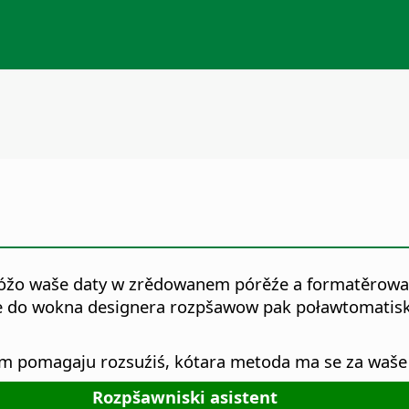
óžo waše daty w zrědowanem pórěźe a formatěrowan
e do wokna designera rozpšawow pak poławtomatisk
wam pomagaju rozsuźiś, kótara metoda ma se za waše
Rozpšawniski asistent