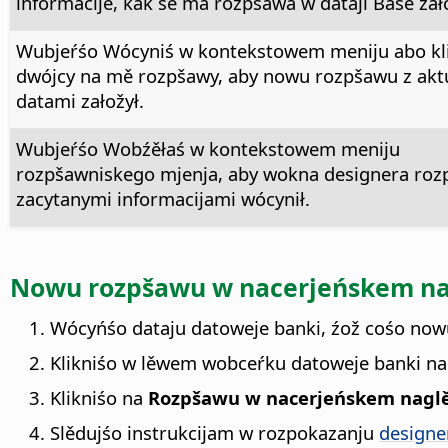
informacije, kak se ma rozpšawa w dataji Base zał
Wubjeŕśo Wócyniś w kontekstowem meniju abo kl
dwójcy na mě rozpšawy, aby nowu rozpšawu z akt
datami załožył.
Wubjeŕśo Wobźěłaś w kontekstowem meniju
rozpšawniskego mjenja, aby wokna designera ro
zacytanymi informacijami wócynił.
Nowu rozpšawu w nacerjeńskem na
Wócyńśo dataju datoweje banki, źož cośo now
Klikniśo w lěwem wobceŕku datoweje banki n
Klikniśo na
Rozpšawu w nacerjeńskem naglě
Slědujśo instrukcijam w rozpokazanju
designe