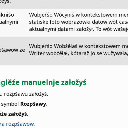
ožyś.
ikniśo
Wubjeŕśo Wócyniś w kontekstowem menij
ualnymi
statiske foto wobrazowki datow wót ca
aktualnymi datami załožył. To wót waše
Wubjeŕśo Wobźěłaś w kontekstowem men
zpšawow ze
Writer wobźěłał, kótaraž jo se wužywała
glěźe manuelnje załožyś
u rozpšawu załožyś.
a symbol
Rozpšawy
.
źe załožyś
.
ra rozpšawow
.