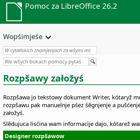
Pomoc za LibreOffice 26.2
Wopśimjeśe
Rozpšawy załožyś
Rozpšawa jo tekstowy dokument Writer, kótaryž m
rozpšawu pak manuelnje pśez śěgnjenje a pušćenj
załožyś.
Slědujuca lisćina wam informacije dajo, kótarež 
Designer rozpšawow