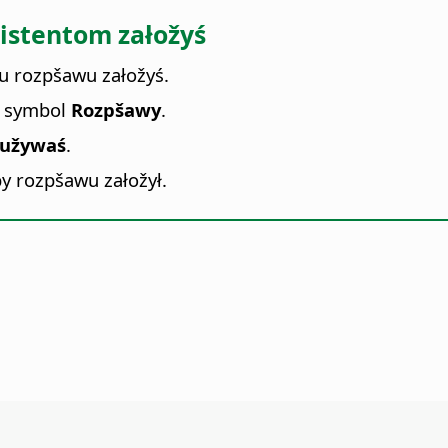
istentom załožyś
u rozpšawu załožyś.
a symbol
Rozpšawy
.
wužywaś
.
by rozpšawu załožył.