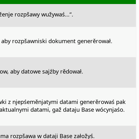
oženje rozpšawy wužywaś...“.
aby rozpšawniski dokument generěrował.
w, aby datowe sajźby rědował.
ki z njepśeměnjatymi datami generěrowaś pak
aktualnymi datami, gaž dataju Base wócynjaśo.
 ma rozpšawa w dataji Base załožyś.