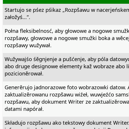
Startujo se pśez pśikaz „Rozpšawu w nacerjeńske
załožyś...“.
Połna fleksibelnosć, aby głowowe a nogowe smužk
rozpšawy, głowowe a nogowe smužki boka a wěcej
rozpšawy wužywał.
Wužywajśo śěgnjenje a pušćenje, aby póla datowy
abo druge designowe elementy kaž wobraze abo li
pozicioněrował.
Generěrujo jadnorazowe foto wobrazowki datow. 
zaktualizěrowanu rozpšawu wiźeł, wuwjeźćo sams
rozpšawu, aby dokument Writer ze zaktualizěrow
datami napórał.
Składujo rozpšawu ako tekstowy dokument Writer.