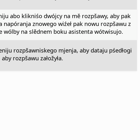
u abo klikniśo dwójcy na mě rozpšawy, aby pak
sa napóranja znowego wiźeł pak nowu rozpšawu z
je wólby na slědnem boku asistenta wótwisujo.
iju rozpšawniskego mjenja, aby dataju pśedłogi
, aby rozpšawu załožyła.