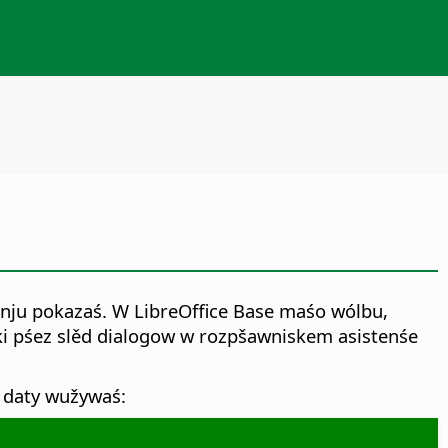
ju pokazaś. W LibreOffice Base maśo wólbu,
i pśez slěd dialogow w rozpšawniskem asistenśe
 daty wužywaś: