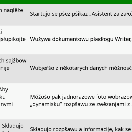
m naglěźe
Startujo se pśez pśikaz „Asistent za zał
i
słupikojte
Wužywa dokumentowu pśedłogu Writer, 
ch sajźbow
nije
Wubjeŕśo z někotarych danych móžnosćo
Aby
ku
Móžośo pak jadnorazowe foto wobrazow
anymi
„dynamisku“ rozpšawu ze zwězanjami z 
 Składujo
Składujo rozpšawu a informacije, kak se