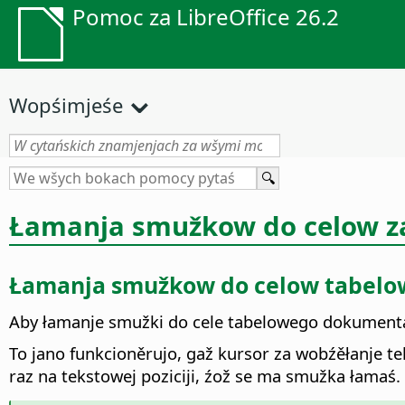
Pomoc za LibreOffice 26.2
Wopśimjeśe
Łamanja smužkow do celow za
Łamanja smužkow do celow tabelow
Aby łamanje smužki do cele tabelowego dokumenta 
To jano funkcioněrujo, gaž kursor za wobźěłanje te
raz na tekstowej poziciji, źož se ma smužka łamaś.