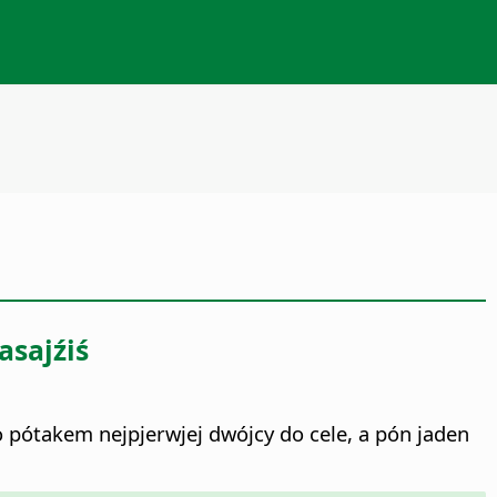
sajźiś
o pótakem nejpjerwjej dwójcy do cele, a pón jaden