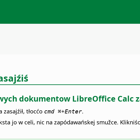
sajźiś
ych dokumentow LibreOffice Calc za
zasajźił, tłocćo
+
.
cmd ⌘
Enter
ksta jo w celi, nic na zapódawańskej smužce. Klikniś