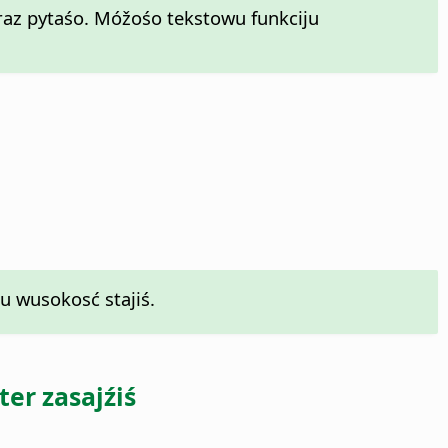
az pytaśo. Móžośo tekstowu funkciju
 wusokosć stajiś.
er zasajźiś