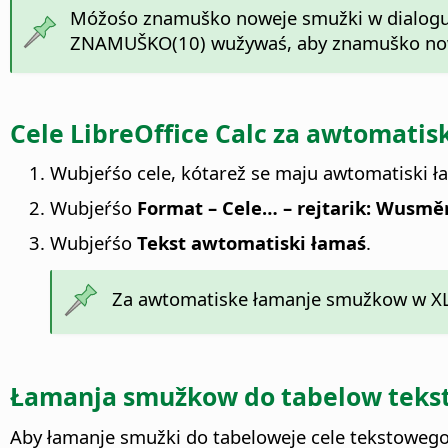
Móžośo znamuško noweje smužki w dialogu 
ZNAMUŠKO(10) wužywaś, aby znamuško nowej
Cele LibreOffice Calc za awtomat
Wubjeŕśo cele, kótarež se maju awtomatiski ł
Wubjeŕśo
Format – Cele… – rejtarik: Wusmě
Wubjeŕśo
Tekst awtomatiski łamaś
.
Za awtomatiske łamanje smužkow w XLS
Łamanja smužkow do tabelow tekst
Aby łamanje smužki do tabeloweje cele tekstowego