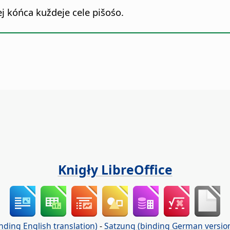
j kóńca kuždeje cele pišośo.
Knigły LibreOffice
nding English translation)
-
Satzung (binding German versio