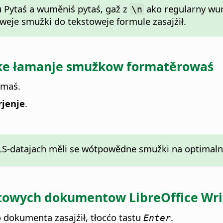
Pytaś a wuměniś pytaś, gaž z
ako regularny wur
\n
e smužki do tekstoweje formule zasajźił.
iske łamanje smužkow formatěrowaś
amaś.
rjenje
.
-datajach měli se wótpowědne smužki na optimalnu
owych dokumentow LibreOffice Writ
 dokumenta zasajźił, tłocćo tastu
.
Enter