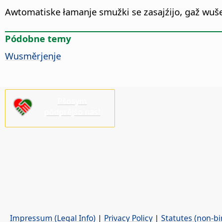
Awtomatiske łamanje smužki se zasajźijo, gaž wuše
Pódobne temy
Wusměrjenje
Pšosym
pódprějśo nas!
Impressum (Legal Info)
|
Privacy Policy
|
Statutes (non-bi