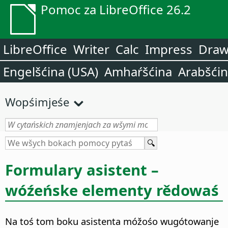
Pomoc za LibreOffice 26.2
LibreOffice
Writer
Calc
Impress
Dra
Engelšćina (USA)
Amhaŕšćina
Arabšći
Wopśimjeśe
Formulary asistent –
wóźeńske elementy rědowaś
Na toś tom boku asistenta móžośo wugótowanje