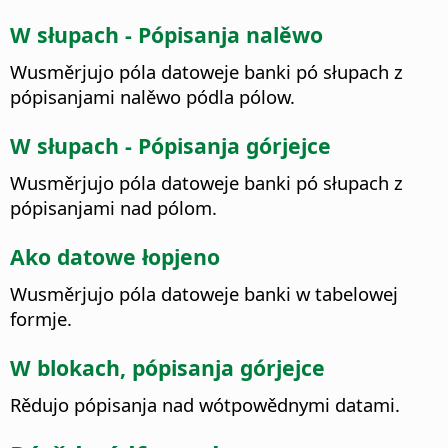
W słupach - Pópisanja nalěwo
Wusměrjujo póla datoweje banki pó słupach z
pópisanjami nalěwo pódla pólow.
W słupach - Pópisanja górjejce
Wusměrjujo póla datoweje banki pó słupach z
pópisanjami nad pólom.
Ako datowe łopjeno
Wusměrjujo póla datoweje banki w tabelowej
formje.
W blokach, pópisanja górjejce
Rědujo pópisanja nad wótpowědnymi datami.