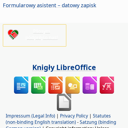
Formularowy asistent – datowy zapisk
Pšosym
pódprějśo nas!
Knigły LibreOffice
Impressum (Legal Info)
|
Privacy Policy
|
Statutes
(non-binding English translation)
-
Satzung (binding