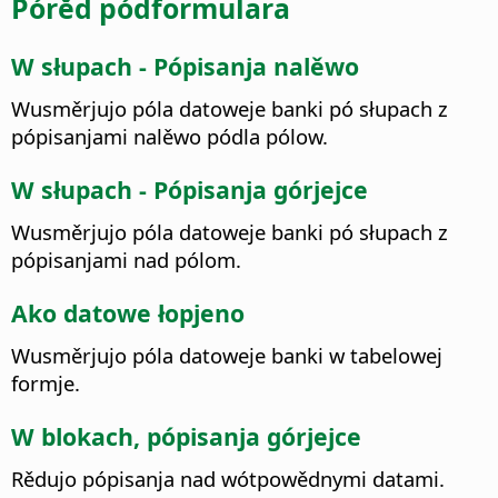
Pórěd pódformulara
W słupach - Pópisanja nalěwo
Wusměrjujo póla datoweje banki pó słupach z
pópisanjami nalěwo pódla pólow.
W słupach - Pópisanja górjejce
Wusměrjujo póla datoweje banki pó słupach z
pópisanjami nad pólom.
Ako datowe łopjeno
Wusměrjujo póla datoweje banki w tabelowej
formje.
W blokach, pópisanja górjejce
Rědujo pópisanja nad wótpowědnymi datami.