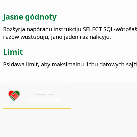
Jasne gódnoty
Rozšyrja napóranu instrukciju SELECT SQL-wótpšaš
razow wustupuju, jano jaden raz nalicyju.
Limit
Pśidawa limit, aby maksimalnu licbu datowych sajźb
Pšosym
pódprějśo nas!