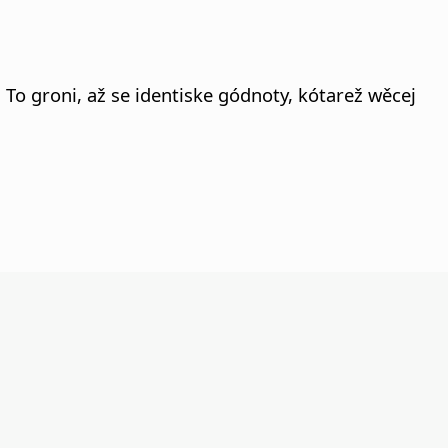
o groni, až se identiske gódnoty, kótarež wěcej