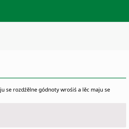
ju se rozdźělne gódnoty wrośiś a lěc maju se