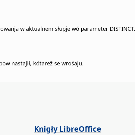
owanja w aktualnem słupje wó parameter DISTINCT. T
ow nastajił, kótarež se wrośaju.
Knigły LibreOffice