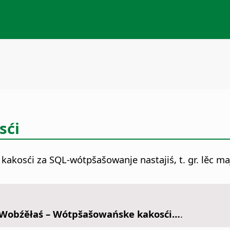
sći
kosći za SQL-wótpšašowanje nastajiś, t. gr. lěc ma
Wobźěłaś – Wótpšašowańske kakosći…
.