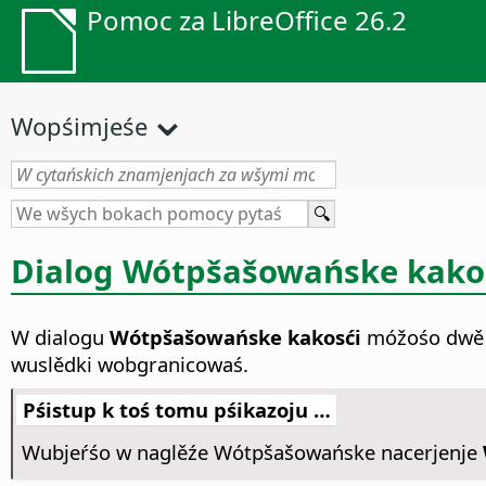
Pomoc za LibreOffice 26.2
Wopśimjeśe
Dialog Wótpšašowańske kako
W dialogu
Wótpšašowańske kakosći
móžośo dwě ka
wuslědki wobgranicowaś.
Pśistup k toś tomu pśikazoju …
Wubjeŕśo w naglěźe Wótpšašowańske nacerjenje