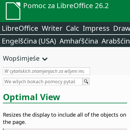
Pomoc za LibreOffice 26.2
LibreOffice
Writer
Calc
Impress
Dra
Engelšćina (USA)
Amhaŕšćina
Arabšći
Wopśimjeśe
Optimal View
Resizes the display to include all of the objects on
the
page
.