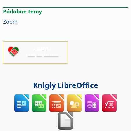
Pódobne temy
Zoom
Pšosym
pódprějśo nas!
Knigły LibreOffice