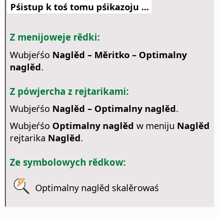
Pśistup k toś tomu pśikazoju …
Z menijoweje rědki:
Wubjeŕśo
Naglěd – Měritko – Optimalny
naglěd
.
Z pówjercha z rejtarikami:
Wubjeŕśo
Naglěd – Optimalny naglěd
.
Wubjeŕśo
Optimalny naglěd
w meniju
Naglěd
rejtarika
Naglěd
.
Ze symbolowych rědkow:
Optimalny naglěd skalěrowaś