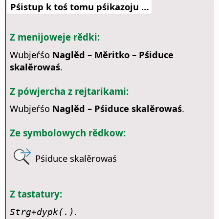
Pśistup k toś tomu pśikazoju …
Z menijoweje rědki:
Wubjeŕśo
Naglěd – Měritko – Pśiduce
skalěrowaś
.
Z pówjercha z rejtarikami:
Wubjeŕśo
Naglěd – Pśiduce skalěrowaś
.
Ze symbolowych rědkow:
Pśiduce skalěrowaś
Z tastatury:
.
Strg
+dypk(.)