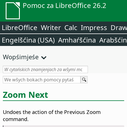
Pomoc za LibreOffice 26.2
LibreOffice
Writer
Calc
Impress
Dra
Engelšćina (USA)
Amhaŕšćina
Arabšći
Wopśimjeśe
Zoom Next
Undoes the action of the Previous Zoom
command.