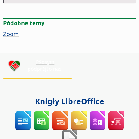
Pódobne temy
Zoom
Pšosym
pódprějśo nas!
Knigły LibreOffice