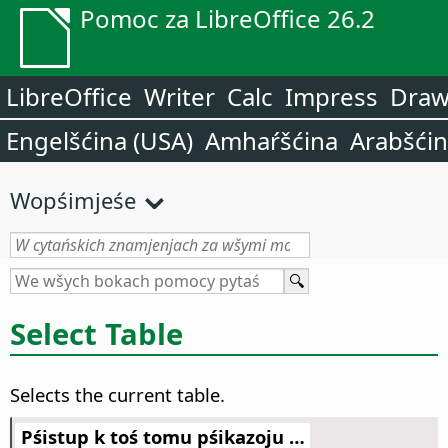
Pomoc za LibreOffice 26.2
LibreOffice
Writer
Calc
Impress
Dra
Engelšćina (USA)
Amhaŕšćina
Arabšći
Wopśimjeśe
Select Table
Selects the current table.
Pśistup k toś tomu pśikazoju …