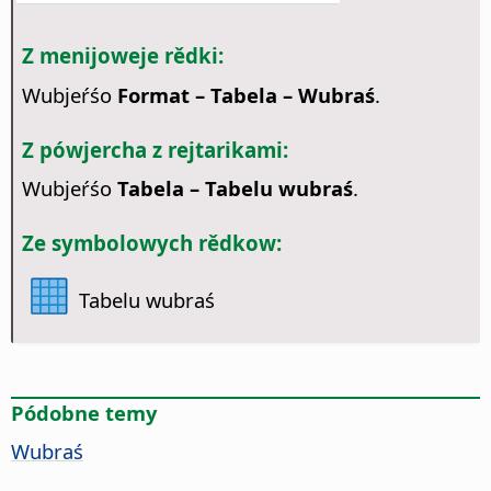
Z menijoweje rědki:
Wubjeŕśo
Format – Tabela – Wubraś
.
Z pówjercha z rejtarikami:
Wubjeŕśo
Tabela – Tabelu wubraś
.
Ze symbolowych rědkow:
Tabelu wubraś
Pódobne temy
Wubraś