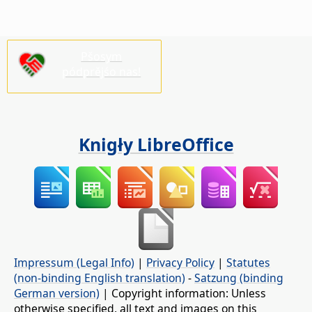
Pšosym
pódprějśo nas!
Knigły LibreOffice
Impressum (Legal Info)
|
Privacy Policy
|
Statutes
(non-binding English translation)
-
Satzung (binding
German version)
| Copyright information: Unless
otherwise specified, all text and images on this