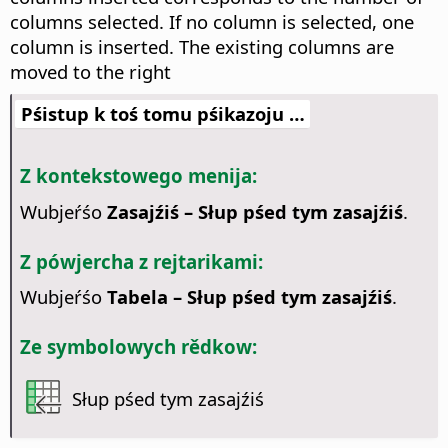
columns selected. If no column is selected, one
column is inserted. The existing columns are
moved to the right
Pśistup k toś tomu pśikazoju …
Z kontekstowego menija:
Wubjeŕśo
Zasajźiś – Słup pśed tym zasajźiś
.
Z pówjercha z rejtarikami:
Wubjeŕśo
Tabela – Słup pśed tym zasajźiś
.
Ze symbolowych rědkow:
Słup pśed tym zasajźiś