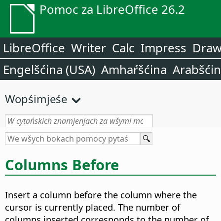
Pomoc za LibreOffice 26.2
LibreOffice
Writer
Calc
Impress
Dra
Engelšćina (USA)
Amhaŕšćina
Arabšći
Wopśimjeśe
Columns Before
Insert a column before the column where the
cursor is currently placed. The number of
columns inserted corresponds to the number of