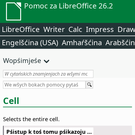
Pomoc za LibreOffice 26.2
LibreOffice
Writer
Calc
Impress
Dra
Engelšćina (USA)
Amhaŕšćina
Arabšći
Wopśimjeśe
Cell
Selects the entire cell.
Pśistup k toś tomu pśikazoju …