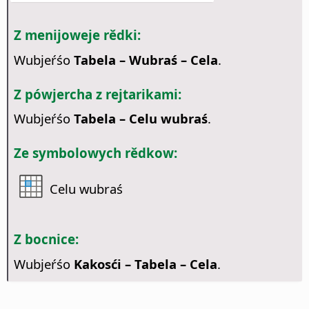
Z menijoweje rědki:
Wubjeŕśo
Tabela – Wubraś – Cela
.
Z pówjercha z rejtarikami:
Wubjeŕśo
Tabela – Celu wubraś
.
Ze symbolowych rědkow:
Celu wubraś
Z bocnice:
Wubjeŕśo
Kakosći – Tabela – Cela
.