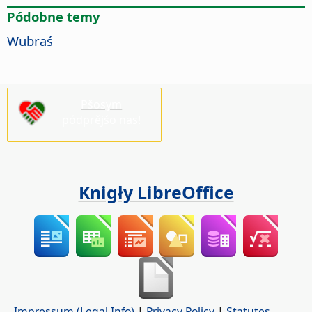
Pódobne temy
Wubraś
Pšosym
pódprějśo nas!
Knigły LibreOffice
Impressum (Legal Info)
|
Privacy Policy
|
Statutes