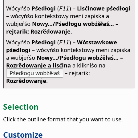
Wócyńśo
Pśedłogi
(
) –
Lisćinowe pśedłogi
F11
– wócyńśo kontekstowy meni zapiska a
wubjeŕśo
Nowy…/Pśedłogu wobźěłaś… –
rejtarik: Rozrědowanje
.
Wócyńśo
Pśedłogi
(
) –
Wótstawkowe
F11
pśedłogi
– wócyńśo kontekstowy meni zapiska
a wubjeŕśo
Nowy…/Pśedłogu wobźěłaś… –
Rozrědowanje a lisćina
a klikniśo na
Pśedłogu wobźěłaś
– rejtarik:
Rozrědowanje
.
Selection
Click the outline format that you want to use.
Customize