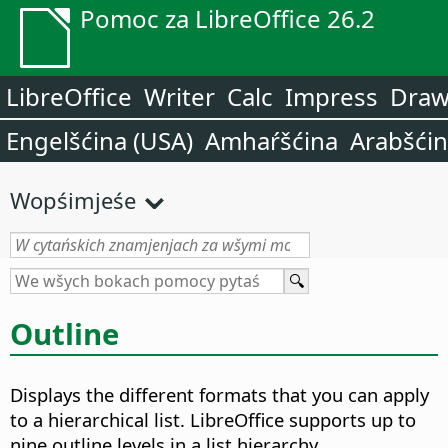
Pomoc za LibreOffice 26.2
LibreOffice
Writer
Calc
Impress
Dra
Engelšćina (USA)
Amhaŕšćina
Arabšći
Wopśimjeśe
Outline
Displays the different formats that you can apply
to a hierarchical list. LibreOffice supports up to
nine outline levels in a list hierarchy.