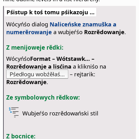
Pśistup k toś tomu pśikazoju …
Wócyńśo dialog
Naliceńske znamuška a
numerěrowanje
a wubjeŕśo
Rozrědowanje
.
Z menijoweje rědki:
Wócyńśo
Format – Wótstawk… –
Rozrědowanje a lisćina
a klikniśo na
Pśedłogu wobźěłaś…
– rejtarik:
Rozrědowanje
.
Ze symbolowych rědkow:
Wubjeŕśo rozrědowański stil
Z bocnice: