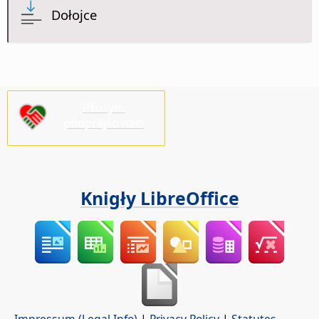
Dołojce
Pšosym
pódprějśo nas!
Knigły LibreOffice
Impressum (Legal Info)
|
Privacy Policy
|
Statutes