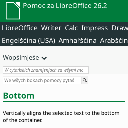
Pomoc za LibreOffice 26.2
LibreOffice
Writer
Calc
Impress
Dra
Engelšćina (USA)
Amhaŕšćina
Arabšći
Wopśimjeśe
Bottom
Vertically aligns the selected text to the bottom
of the container.