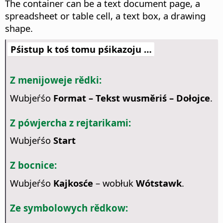
The container can be a text document page, a
spreadsheet or table cell, a text box, a drawing
shape.
Pśistup k toś tomu pśikazoju …
Z menijoweje rědki:
Wubjeŕśo
Format – Tekst wusměriś – Dołojce
.
Z pówjercha z rejtarikami:
Wubjeŕśo
Start
Z bocnice:
Wubjeŕśo
Kajkosće
– wobłuk
Wótstawk
.
Ze symbolowych rědkow: