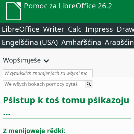
Pomoc za LibreOffice 26.2
LibreOffice
Writer
Calc
Impress
Dra
Engelšćina (USA)
Amhaŕšćina
Arabšći
Wopśimjeśe
Pśistup k toś tomu pśikazoju
…
Z menijoweje rědki: