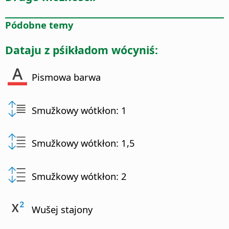
Pódobne temy
Dataju z pśikładom wócyniś:
Pismowa barwa
Smužkowy wótkłon: 1
Smužkowy wótkłon: 1,5
Smužkowy wótkłon: 2
Wušej stajony