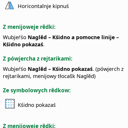
Horicontalnje kipnuś
Z menijoweje rědki:
Wubjeŕśo
Naglěd – Kśidno a pomocne linije –
Kśidno pokazaś
.
Z pówjercha z rejtarikami:
Wubjeŕśo
Naglěd – Kśidno pokazaś
. (pówjerch z
rejtarikami, menijowy tłocašk Naglěd)
Ze symbolowych rědkow:
Kśidno pokazaś
Z menijoweje rědki: