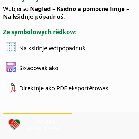
Wubjeŕśo
Naglěd – Kśidno a pomocne linije –
Na kśidnje pópadnuś
.
Ze symbolowych rědkow:
Na kśidnje wótpópadnuś
Składowaś ako
Direktnje ako PDF eksportěrowaś
Pšosym
pódprějśo nas!