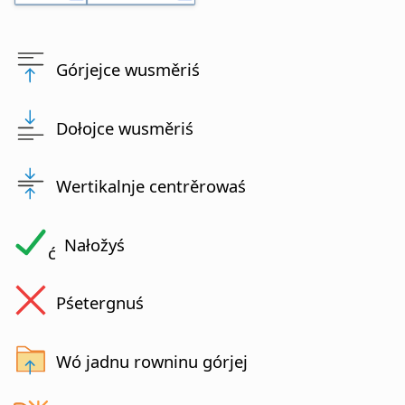
Górjejce wusměriś
Dołojce wusměriś
Wertikalnje centrěrowaś
Nałožyś
ć
Pśetergnuś
Wó jadnu rowninu górjej