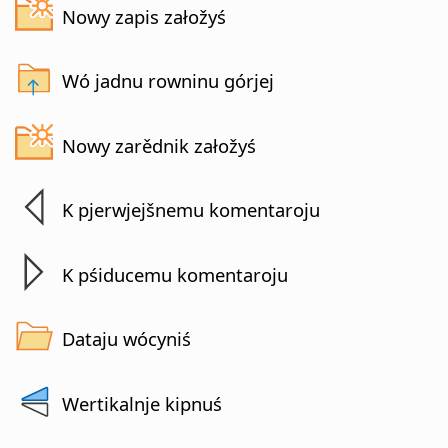
Nowy zapis załožyś
Wó jadnu rowninu górjej
Nowy zarědnik załožyś
K pjerwjejšnemu komentaroju
K pśiducemu komentaroju
Dataju wócyniś
Wertikalnje kipnuś