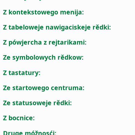
Z kontekstowego menija:
Z tabeloweje nawigaciskeje rědki:
Z pówjercha z rejtarikami:
Ze symbolowych rědkow:
Z tastatury:
Ze startowego centruma:
Ze statusoweje rědki:
Z bocnice:
Druge móžnosći: