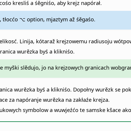
ośo kresliś a śěgniśo, aby krejz napórał.
, tłocćo
⌥ option
, mjaztym až śěgaśo.
elikosć. Linija, kótaraž krejzowemu radiusoju wótpo
anica wurězka byś a klikniśo.
rce myški slědujo, jo na krejzowych granicach wobg
anica wurězka byś a klikniśo. Dopołny wurězk se po
ace za napóranje wurězka na zakłaźe krejza.
obłukowych symbolow a wuwjeźćo te samske kšace ak