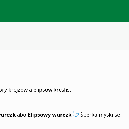
y krejzow a elipsow kresliś.
wurězk
abo
Elipsowy wurězk
Špěrka myški se