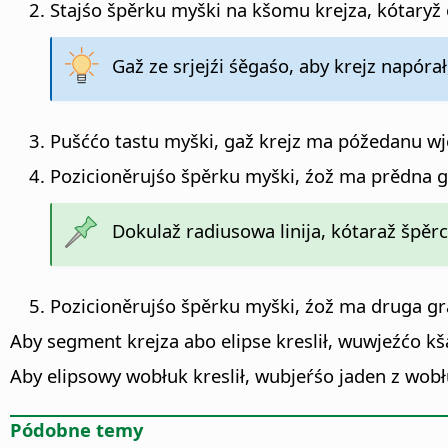
Stajśo špěrku myški na kšomu krejza, kótaryž c
Gaž ze srjejźi śěgaśo, aby krejz napórał
Pušććo tastu myški, gaž krejz ma póžedanu wj
Pozicioněrujśo špěrku myški, źož ma prědna gr
Dokulaž radiusowa linija, kótaraž špě
Pozicioněrujśo špěrku myški, źož ma druga gr
Aby segment krejza abo elipse kreslił, wuwjeźćo kš
Aby elipsowy wobłuk kreslił, wubjeŕśo jaden z w
Pódobne temy