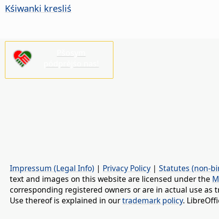
Kśiwanki kresliś
Pšosym
pódprějśo nas!
Impressum (Legal Info)
|
Privacy Policy
|
Statutes (non-bi
text and images on this website are licensed under the
M
corresponding registered owners or are in actual use as t
Use thereof is explained in our
trademark policy
. LibreOf