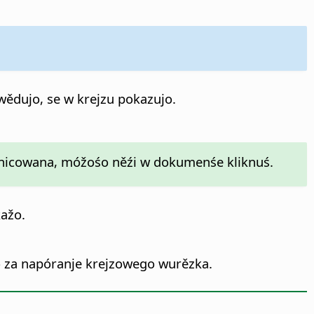
wědujo, se w krejzu pokazujo.
ranicowana, móžośo něźi w dokumenśe kliknuś.
kažo.
o za napóranje krejzowego wurězka.