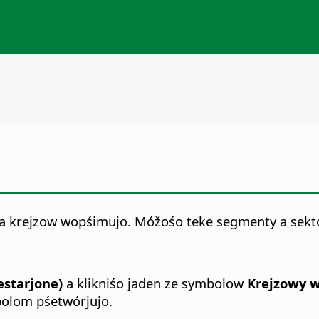
 a krejzow wopśimujo. Móžośo teke segmenty a sektor
zestarjone)
a klikniśo jaden ze symbolow
Krejzowy 
olom pśetwórjujo.