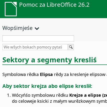
Pomoc za LibreOffice 26.2
Wopśimjeśe
Sektory a segmenty kresliś
Symbolowa rědka
Elipsa
rědy za kreslenje elipsow
Aby sektor krejza abo elipse kreslił:
Wócyńśo symbolowu rědku
Krejze a elipse (
do celoweje ksicki z małym wurězkowym symb