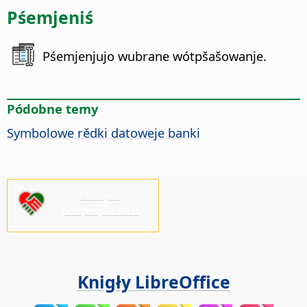
Pśemjeniś
Pśemjenjujo wubrane wótpšašowanje.
Pódobne temy
Symbolowe rědki datoweje banki
Pšosym
pódprějśo nas!
Knigły LibreOffice