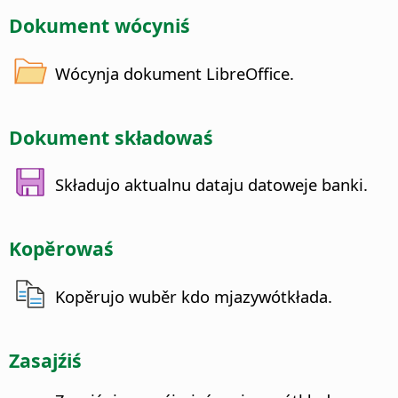
Dokument wócyniś
Wócynja dokument LibreOffice.
Dokument składowaś
Składujo aktualnu dataju datoweje banki.
Kopěrowaś
Kopěrujo wuběr kdo mjazywótkłada.
Zasajźiś