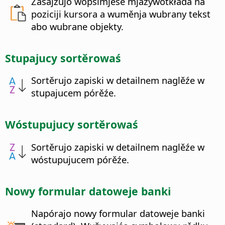
Zasajźujo wopśimjeśe mjazywótkłada na
poziciji kursora a wuměnja wubrany tekst
abo wubrane objekty.
Stupajucy sortěrowaś
Sortěrujo zapiski w detailnem naglěźe w
stupajucem pórěźe.
Wóstupujucy sortěrowaś
Sortěrujo zapiski w detailnem naglěźe w
wóstupujucem pórěźe.
Nowy formular datoweje banki
Napórajo nowy formular datoweje banki