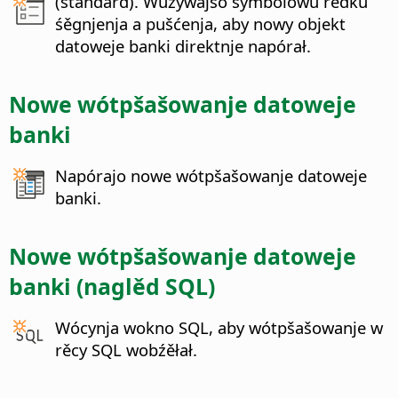
(standard). Wužywajśo symbolowu rědku
śěgnjenja a pušćenja, aby nowy objekt
datoweje banki direktnje napórał.
Nowe wótpšašowanje datoweje
banki
Napórajo nowe wótpšašowanje datoweje
banki.
Nowe wótpšašowanje datoweje
banki (naglěd SQL)
Wócynja wokno SQL, aby wótpšašowanje w
rěcy SQL wobźěłał.