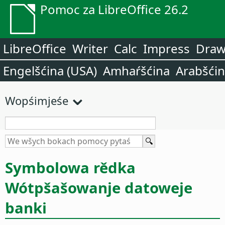
Pomoc za LibreOffice 26.2
LibreOffice
Writer
Calc
Impress
Dra
Engelšćina (USA)
Amhaŕšćina
Arabšći
Wopśimjeśe
Symbolowa rědka
Wótpšašowanje datoweje
banki