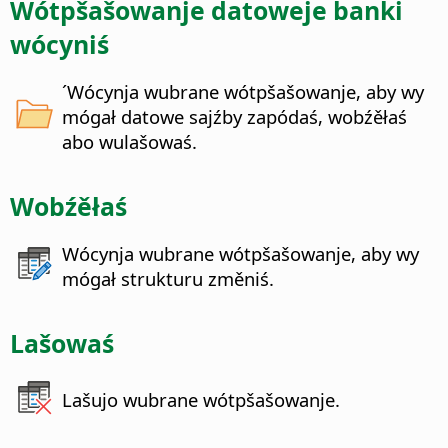
Wótpšašowanje datoweje banki
wócyniś
´Wócynja wubrane wótpšašowanje, aby wy
mógał datowe sajźby zapódaś, wobźěłaś
abo wulašowaś.
Wobźěłaś
Wócynja wubrane wótpšašowanje, aby wy
mógał strukturu změniś.
Lašowaś
Lašujo wubrane wótpšašowanje.