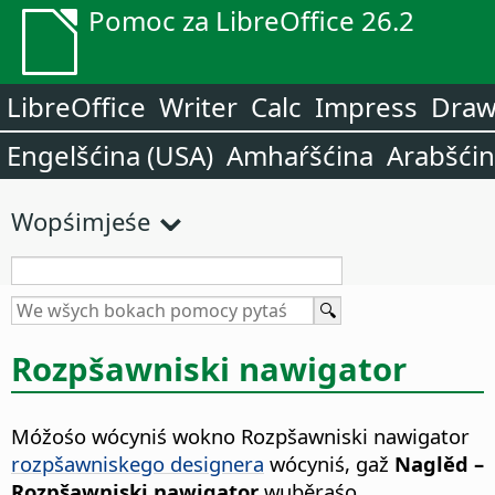
Pomoc za LibreOffice 26.2
LibreOffice
Writer
Calc
Impress
Dra
Engelšćina (USA)
Amhaŕšćina
Arabšći
Wopśimjeśe
Rozpšawniski nawigator
Móžośo wócyniś wokno Rozpšawniski nawigator
rozpšawniskego designera
wócyniś, gaž
Naglěd –
Rozpšawniski nawigator
wuběraśo.