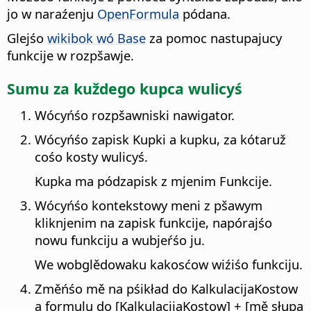
jo w naraźenju
OpenFormula
pódana.
Glejśo
wikibok wó Base
za pomoc nastupajucy
funkcije w rozpšawje.
Sumu za kuždego kupca wulicyś
Wócyńśo rozpšawniski nawigator.
Wócyńśo zapisk Kupki a kupku, za kótaruž
cośo kosty wulicyś.
Kupka ma pódzapisk z mjenim Funkcije.
Wócyńśo kontekstowy meni z pšawym
kliknjenim na zapisk funkcije, napórajśo
nowu funkciju a wubjeŕśo ju.
We wobglědowaku kakosćow wiźiśo funkciju.
Změńśo mě na pśikład do KalkulacijaKostow
a formulu do [KalkulacijaKostow] + [mě słupa