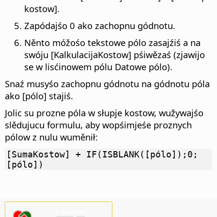
kostow].
Zapódajśo 0 ako zachopnu gódnotu.
Něnto móžośo tekstowe pólo zasajźiś a na
swóju [KalkulacijaKostow] pśiwězaś (zjawijo
se w lisćinowem pólu Datowe pólo).
Snaź musyśo zachopnu gódnotu na gódnotu póla
ako [pólo] stajiś.
Jolic su prozne póla w słupje kostow, wužywajśo
slědujucu formulu, aby wopśimjeśe proznych
pólow z nulu wuměnił:
[SumaKostow] + IF(ISBLANK([pólo]);0;
[pólo])
Pšosym