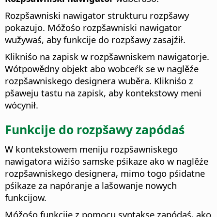
Rozpšawniski nawigator strukturu rozpšawy
pokazujo. Móžośo rozpšawniski nawigator
wužywaś, aby funkcije do rozpšawy zasajźił.
Klikniśo na zapisk w rozpšawniskem nawigatorje.
Wótpowědny objekt abo wobceŕk se w naglěźe
rozpšawniskego designera wuběra. Klikniśo z
pšaweju tastu na zapisk, aby kontekstowy meni
wócynił.
Funkcije do rozpšawy zapódaś
W kontekstowem meniju rozpšawniskego
nawigatora wiźiśo samske pśikaze ako w naglěźe
rozpšawniskego designera, mimo togo pśidatne
pśikaze za napóranje a lašowanje nowych
funkcijow.
Móžośo funkcije z pomocu syntakse zapódaś, ako