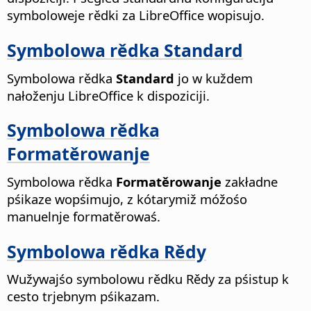
symboloweje rědki za LibreOffice wopisujo.
Symbolowa rědka Standard
Symbolowa rědka
Standard
jo w kuždem
nałoženju LibreOffice k dispoziciji.
Symbolowa rědka
Formatěrowanje
Symbolowa rědka
Formatěrowanje
zakładne
pśikaze wopśimujo, z kótarymiž móžośo
manuelnje formatěrowaś.
Symbolowa rědka Rědy
Wužywajśo symbolowu rědku Rědy za pśistup k
cesto trjebnym pśikazam.