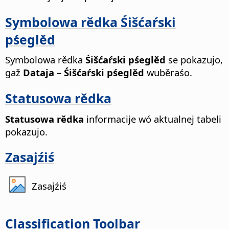
Symbolowa rědka Śišćaŕski
pśeglěd
Symbolowa rědka
Śišćaŕski pśeglěd
se pokazujo,
gaž
Dataja – Śišćaŕski pśeglěd
wuběraśo.
Statusowa rědka
Statusowa rědka
informacije wó aktualnej tabeli
pokazujo.
Zasajźiś
Zasajźiś
Classification Toolbar