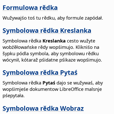
Formulowa rědka
Wužywajśo toś tu rědku, aby formule zapódał.
Symbolowa rědka Kreslanka
Symbolowa rědka
Kreslanka
cesto wužyte
wobźěłowańske rědy wopśimujo. Klikniśo na
šypku pódla symbola, aby symbolowu rědku
wócynił, kótaraž pśidatne pśikaze wopśimujo.
Symbolowa rědka Pytaś
Symbolowa rědka
Pytaś
dajo se wužywaś, aby
wopśimjeśe dokumentow LibreOffice malsnje
pśepytała.
Symbolowa rědka Wobraz