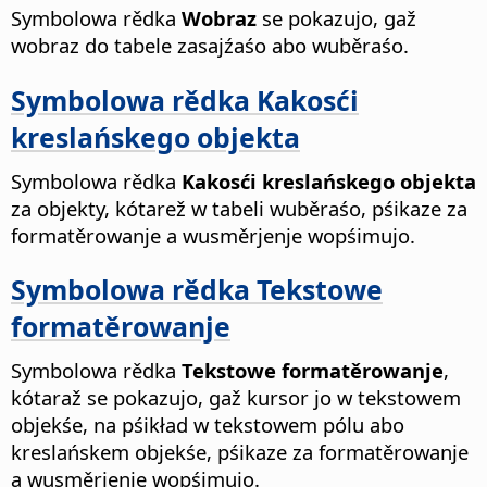
Symbolowa rědka
Wobraz
se pokazujo, gaž
wobraz do tabele zasajźaśo abo wuběraśo.
Symbolowa rědka Kakosći
kreslańskego objekta
Symbolowa rědka
Kakosći kreslańskego objekta
za objekty, kótarež w tabeli wuběraśo, pśikaze za
formatěrowanje a wusměrjenje wopśimujo.
Symbolowa rědka Tekstowe
formatěrowanje
Symbolowa rědka
Tekstowe formatěrowanje
,
kótaraž se pokazujo, gaž kursor jo w tekstowem
objekśe, na pśikład w tekstowem pólu abo
kreslańskem objekśe, pśikaze za formatěrowanje
a wusměrjenje wopśimujo.