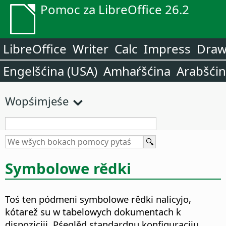
Pomoc za LibreOffice 26.2
LibreOffice
Writer
Calc
Impress
Dra
Engelšćina (USA)
Amhaŕšćina
Arabšći
Wopśimjeśe
Symbolowe rědki
Toś ten pódmeni symbolowe rědki nalicyjo,
kótarež su w tabelowych dokumentach k
dispoziciji. Pśeglěd standardnu konfiguraciju