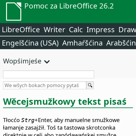
Pomoc za LibreOffice 26.2
LibreOffice
Writer
Calc
Impress
Dra
Engelšćina (USA)
Amhaŕšćina
Arabšći
Wopśimjeśe
Wěcejsmužkowy tekst pisaś
Tłocćo
+Enter, aby manuelne smužkowe
Strg
łamanje zasajźił. Toś ta tastowa skrotconka
direktnje w celi abo zapódawańskej smužce