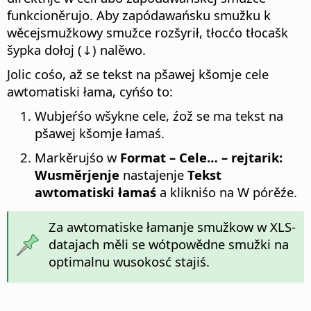
funkcioněrujo. Aby zapódawańsku smužku k
wěcejsmužkowy smužce rozšyrił, tłocćo tłocašk
šypka dołoj (↓) nalěwo.
Jolic cośo, až se tekst na pšawej kšomje cele
awtomatiski łama, cyńśo to:
Wubjeŕśo wšykne cele, źož se ma tekst na
pšawej kšomje łamaś.
Markěrujśo w
Format – Cele… – rejtarik:
Wusměrjenje
nastajenje
Tekst
awtomatiski łamaś
a klikniśo na W pórěźe.
Za awtomatiske łamanje smužkow w XLS-
datajach měli se wótpowědne smužki na
optimalnu wusokosć stajiś.