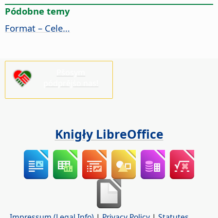
Pódobne temy
Format – Cele…
Pšosym
pódprějśo nas!
Knigły LibreOffice
Impressum (Legal Info)
|
Privacy Policy
|
Statutes