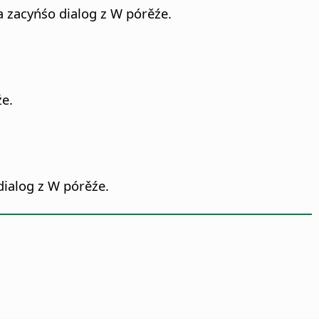
 zacyńśo dialog z W pórěźe.
źe.
dialog z W pórěźe.