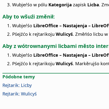
Wubjeŕśo w pólu
Kategorija
zapisk
Licba
. Zm
Aby to wšuźi změnił:
Wubjeŕśo
LibreOffice – Nastajenja
– LibreOf
Pśejźćo k rejtarikoju
Wulicyś
. Změńśo licbu w
Aby z wótrownanymi licbami město inter
Wubjeŕśo
LibreOffice – Nastajenja
– LibreOf
Pśejźćo k rejtarikoju
Wulicyś
. Markěrujśo kon
Pódobne temy
Rejtarik: Licby
Rejtarik: Wulicyś