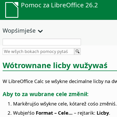
Pomoc za LibreOffice 26.2
Wopśimjeśe
Wótrownane licby wužywaś
W LibreOffice Calc se wšykne decimalne licby na 
Aby to za wubrane cele změnił:
Markěrujśo wšykne cele, kótarež cośo změniś.
Wubjeŕśo
Format – Cele…
– rejtarik:
Licby
.