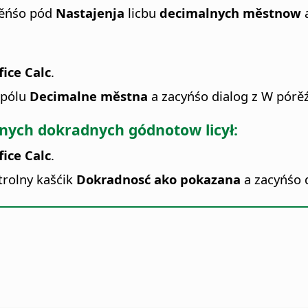
ěńśo pód
Nastajenja
licbu
decimalnych městnow
a
fice Calc
.
 pólu
Decimalne městna
a zacyńśo dialog z W pórě
nych dokradnych gódnotow licył:
fice Calc
.
trolny kašćik
Dokradnosć ako pokazana
a zacyńśo 