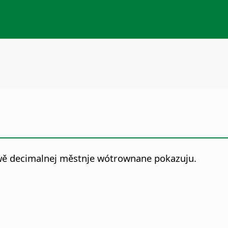
dwě decimalnej městnje wótrownane pokazuju.