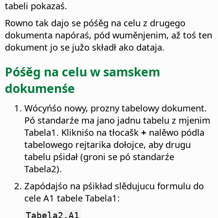
tabeli pokazaś.
Rowno tak dajo se póśěg na celu z drugego
dokumenta napóraś, pód wuměnjenim, až toś ten
dokument jo se južo składł ako dataja.
Póśěg na celu w samskem
dokumenśe
Wócyńśo nowy, prozny tabelowy dokument.
Pó standarźe ma jano jadnu tabelu z mjenim
Tabela1. Klikniśo na tłocašk
+
nalěwo pódla
tabelowego rejtarika dołojce, aby drugu
tabelu pśidał (groni se pó standarźe
Tabela2).
Zapódajśo na pśikład slědujucu formulu do
cele A1 tabele Tabela1:
Tabela2.A1