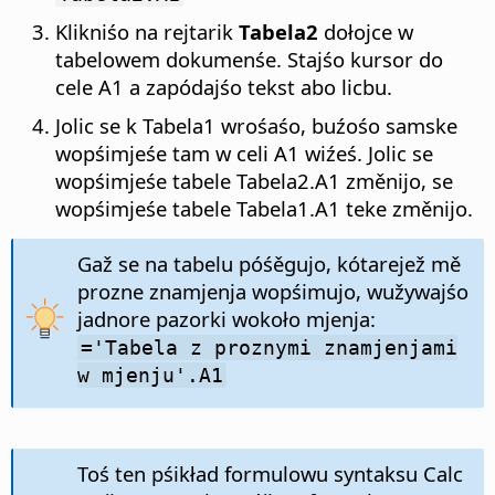
Klikniśo na rejtarik
Tabela2
dołojce w
tabelowem dokumenśe. Stajśo kursor do
cele A1 a zapódajśo tekst abo licbu.
Jolic se k Tabela1 wrośaśo, buźośo samske
wopśimjeśe tam w celi A1 wiźeś. Jolic se
wopśimjeśe tabele Tabela2.A1 změnijo, se
wopśimjeśe tabele Tabela1.A1 teke změnijo.
Gaž se na tabelu póśěgujo, kótarejež mě
prozne znamjenja wopśimujo, wužywajśo
jadnore pazorki wokoło mjenja:
='Tabela z proznymi znamjenjami
w mjenju'.A1
Toś ten pśikład formulowu syntaksu Calc