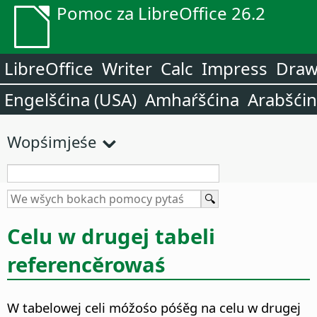
Pomoc za LibreOffice 26.2
LibreOffice
Writer
Calc
Impress
Dra
Engelšćina (USA)
Amhaŕšćina
Arabšći
Wopśimjeśe
Celu w drugej tabeli
referencěrowaś
W tabelowej celi móžośo póśěg na celu w drugej