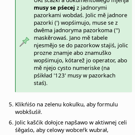
musy se pśecej
z jadnorymi
pazorkami wobdaś. Jolic mě jadnore
pazorki (') wopśimujo, muse se z
dwěma jadnoryma pazorkoma ('')
maskěrowaś. Jano mě tabele
njesmějo se do pazorkow stajiś, jolic
prozne znamje abo znamuško
wopśimujo, kótarež jo operator, abo
mě njejo cysto numeriske (na
pśikład '123' musy w pazorkach
staś).
Klikńiśo na zelenu kokulku, aby formulu
wobkšuśił.
Jolic kašćik dołojce napšawo w aktiwnej celi
śěgaśo, aby celowy wobceŕk wubrał,