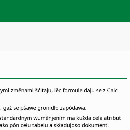
mi změnami šćitaju, lěc formule daju se z Calc
eś, gaž se pšawe gronidło zapódawa.
ód standardnym wuměnjenim ma kužda cela atribut
aśo pón cełu tabelu a składujośo dokument.