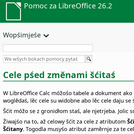
Pomoc za LibreOffice 26.2
Wopśimjeśe
Cele pśed změnami šćitaś
W
LibreOffice
Calc móžośo tabele a dokument ako ce
woglědaś, lěc cele su widobne abo lěc cele daju se 
Šćit móžo se z gronidłom staś, ale njetrjeba. Jolic
Źiwajśo na to, až celowy šćit za cele z atributom
Šć
Šćitany
. Togodla musyśo atribut zaměrnje za te c