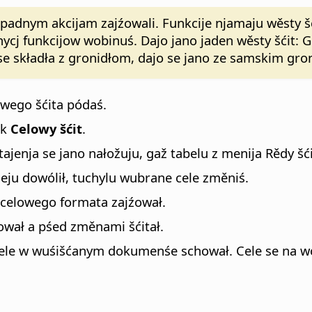
pśipadnym akcijam zajźowali. Funkcije njamaju wěsty 
cj funkcijow wobinuś. Dajo jano jaden wěsty šćit: G
e składła z gronidłom, dajo se jano ze samskim gro
owego šćita pódaś.
ik
Celowy šćit
.
jenja se jano nałožuju, gaž tabelu z menija Rědy šći
eju dowólił, tuchylu wubrane cele změniś.
celowego formata zajźował.
ował a pśed změnami šćitał.
 cele w wuśišćanym dokumenśe schował. Cele se na 