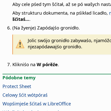
Aby cele pśed tym šćitał, až se pó wašych nas
Aby strukturu dokumenta, na pśikład licadło,
šćitaś…
.
(Na žyenje) Zapódajśo gronidło.
Jolic swójo gronidło zabywaśo, njamóžo
njezapódawajśo gronidło.
Klikniśo na
W pórěźe
.
Pódobne temy
Protect Sheet
Celowy šćit wótpóraś
Wopśimjeśe šćitaś w
LibreOffice