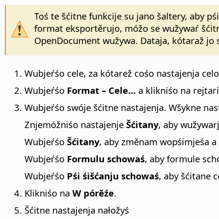
Toś te šćitne funkcije su jano šaltery, aby 
format eksportěrujo, móžo se wužywaŕ šćitny
OpenDocument wužywa. Dataja, kótaraž jo s
Wubjeŕśo cele, za kótarež cośo nastajenja cel
Wubjeŕśo
Format – Cele…
a klikniśo na rejtar
Wubjeŕśo swóje šćitne nastajenja. Wšykne nasta
Znjemóžniśo nastajenje
Šćitany
, aby wužywarj
Wubjeŕśo
Šćitany
, aby změnam wopśimjeśa a 
Wubjeŕśo
Formulu schowaś
, aby formule sch
Wubjeŕśo
Pśi śišćanju schowaś
, aby šćitane
Klikniśo na
W pórěźe
.
Šćitne nastajenja nałožyś