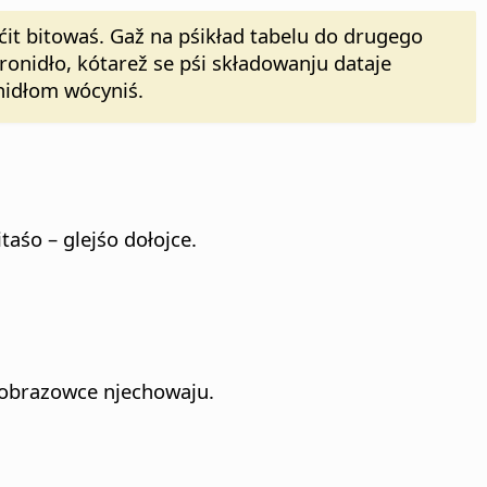
šćit bitowaś. Gaž na pśikład tabelu do drugego
ronidło, kótarež se pśi składowanju dataje
nidłom wócyniś.
taśo – glejśo dołojce.
wobrazowce njechowaju.