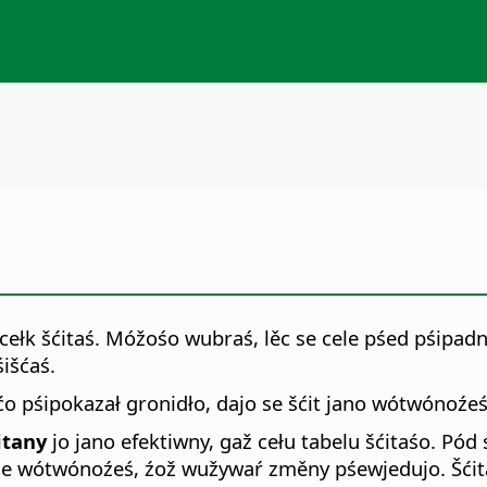
łk šćitaś. Móžośo wubraś, lěc se cele pśed pśipadny
śišćaś.
 sćo pśipokazał gronidło, dajo se šćit jano wótwónoź
itany
jo jano efektiwny, gaž cełu tabelu šćitaśo. P
ele wótwónoźeś, źož wužywaŕ změny pśewjedujo. Šćit