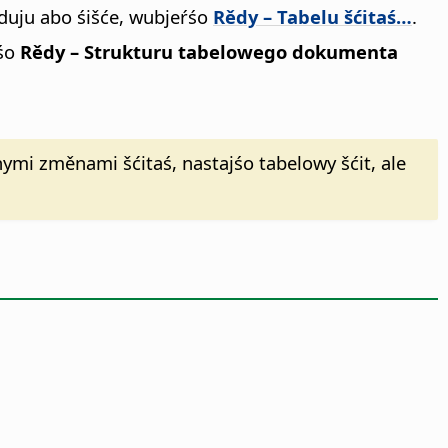
duju abo śišće, wubjeŕśo
Rědy – Tabelu šćitaś…
.
ŕśo
Rědy – Strukturu tabelowego dokumenta
nymi změnami šćitaś, nastajśo tabelowy šćit, ale