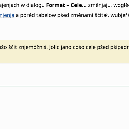
tajenjach w dialogu
Format – Cele…
změnjaju, woglě
mjenja
a pórěd tabelow pśed změnami šćitał, wubje
śo šćit znjemóžniś. Jolic jano cośo cele pśed pśipad