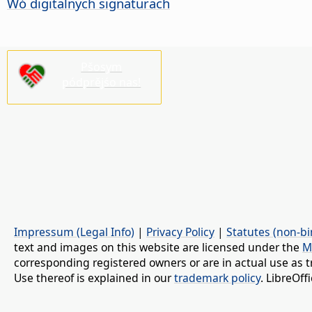
Wó digitalnych signaturach
Pšosym
pódprějśo nas!
Impressum (Legal Info)
|
Privacy Policy
|
Statutes (non-bi
text and images on this website are licensed under the
M
corresponding registered owners or are in actual use as t
Use thereof is explained in our
trademark policy
. LibreOf